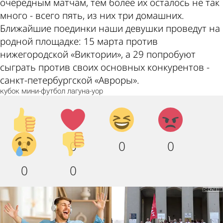
очередным матчам, тем более их осталось не так
много - всего пять, из них три домашних.
Ближайшие поединки наши девушки проведут на
родной площадке: 15 марта против
нижегородской «Виктории», а 29 попробуют
сыграть против своих основных конкурентов -
санкт-петербургской «Авроры».
кубок
мини-футбол
лагуна-уор
Палец
Лайк!
Дикий
Агрессия!
вверх!
смех!
Грусть
Палец
0
0
0
0
:(
вниз!
0
0