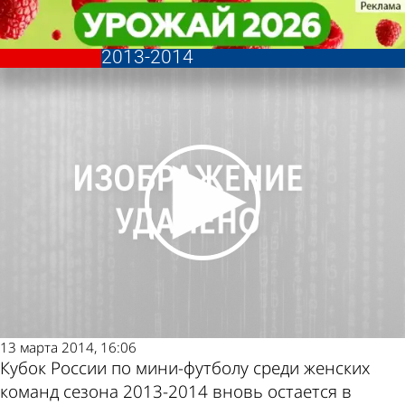
Спорт
Спорт
Мини-футболистки «Лагуна-УОР»
Мини-футболистки «Лагуна-УОР»
Другие новости по теме
Погода и курсы валют в
завоевали Кубок России сезона
завоевали Кубок России сезона
2013-2014
2013-2014
Пензе
13 марта 2014, 16:06
Кубок России по мини-футболу среди женских
команд сезона 2013-2014 вновь остается в