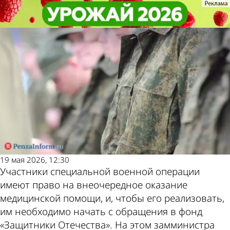
Общество
Общество
51% участников СВО направляют
51% участников СВО направляют
на 2-й этап диспансеризации
на 2-й этап диспансеризации
Другие новости
Погода и курсы
по теме
валют в Пензе
19 мая 2026, 12:30
Участники специальной военной операции
имеют право на внеочередное оказание
медицинской помощи, и, чтобы его реализовать,
им необходимо начать с обращения в фонд
«Защитники Отечества». На этом замминистра