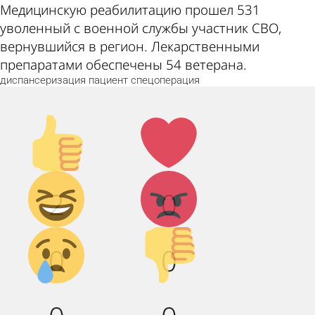
Медицинскую реабилитацию прошел 531
уволенный с военной службы участник СВО,
вернувшийся в регион. Лекарственными
препаратами обеспечены 54 ветерана.
диспансеризация
пациент
спецоперация
Палец
Лайк!
вверх!
Дикий
Агрессия!
2
0
смех!
Грусть :(
Палец
0
0
вниз!