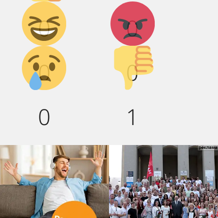
Дикий
Агрессия!
0
0
смех!
Грусть :(
Палец
0
0
вниз!
0
1