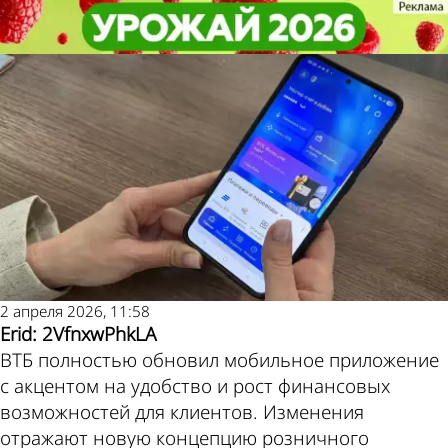
Общество
Общество
ВТБ полностью обновил
ВТБ полностью обновил
мобильное приложение
мобильное приложение
Другие
Погода и
новости по
курсы валют в
теме
Пензе
2 апреля 2026, 11:58
Erid: 2VfnxwPhkLA
ВТБ полностью обновил мобильное приложение
с акцентом на удобство и рост финансовых
возможностей для клиентов. Изменения
отражают новую концепцию розничного