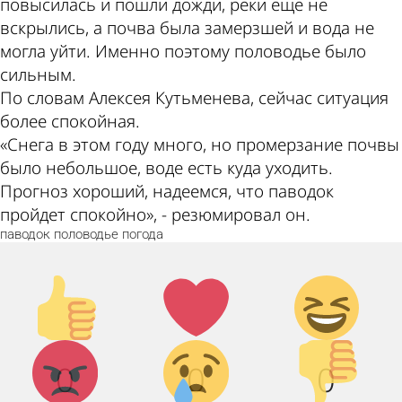
повысилась и пошли дожди, реки еще не
вскрылись, а почва была замерзшей и вода не
могла уйти. Именно поэтому половодье было
сильным.
По словам Алексея Кутьменева, сейчас ситуация
более спокойная.
«Снега в этом году много, но промерзание почвы
было небольшое, воде есть куда уходить.
Прогноз хороший, надеемся, что паводок
пройдет спокойно», - резюмировал он.
паводок
половодье
погода
Палец
Лайк!
Дикий
вверх!
смех!
Агрессия!
Грусть :
Палец
0
0
0
(
вниз!