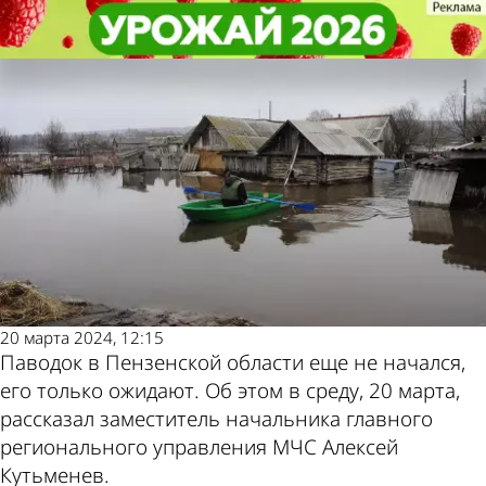
Общество
Общество
Обозначены сроки паводка в
Обозначены сроки паводка в
Другие новости по
Погода и курсы
Пензенской области
Пензенской области
теме
валют в Пензе
20 марта 2024, 12:15
Паводок в Пензенской области еще не начался,
его только ожидают. Об этом в среду, 20 марта,
рассказал заместитель начальника главного
регионального управления МЧС Алексей
Кутьменев.