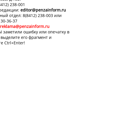
8412) 238-001
 редакции:
editor
@penzainform.ru
ный отдел: 8(8412) 238-003 или
 30-36-37
reklama@penzainform.ru
Ы заметили ошибку или опечатку в
, выделите его фрагмент и
е Ctrl+Enter!