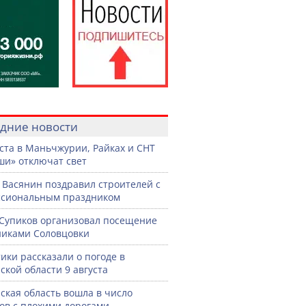
дние новости
уста в Маньчжурии, Райках и СНТ
и» отключат свет
 Васянин поздравил строителей с
ссиональным праздником
Супиков организовал посещение
иками Соловцовки
ики рассказали о погоде в
ской области 9 августа
ская область вошла в число
ов с плохими дорогами