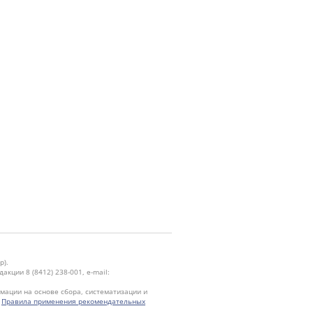
р).
кции 8 (8412) 238-001, e-mail:
ации на основе сбора, систематизации и
.
Правила применения рекомендательных