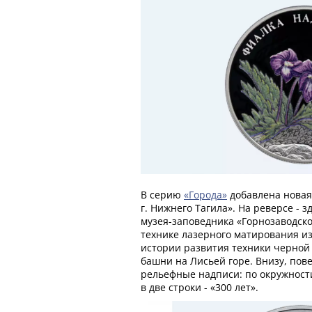
В серию
«Города»
добавлена новая
г. Нижнего Тагила». На реверсе - 
музея-заповедника «Горнозаводск
технике лазерного матирования и
истории развития техники черной
башни на Лисьей горе. Внизу, пов
рельефные надписи: по окружност
в две строки - «300 лет».