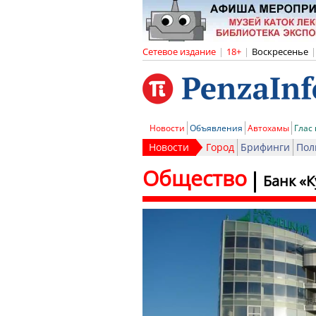
Сетевое издание
|
18+
|
Воскресенье
|
Новости
Объявления
Автохамы
Глас
Новости
Город
Брифинги
Пол
Общество
Банк «