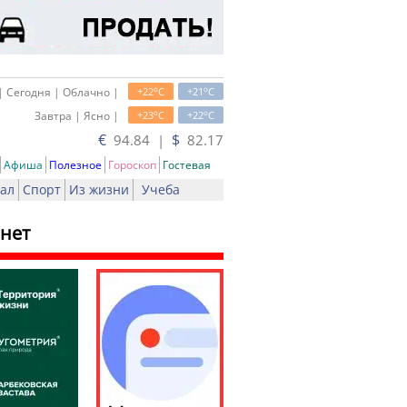
o
o
| Сегодня | Облачно |
+22
C
+21
C
o
o
Завтра | Ясно |
+23
C
+22
C
€
$
94.84 |
82.17
Афиша
Полезное
Гороскоп
Гостевая
ал
Спорт
Из жизни
Учеба
нет
ать