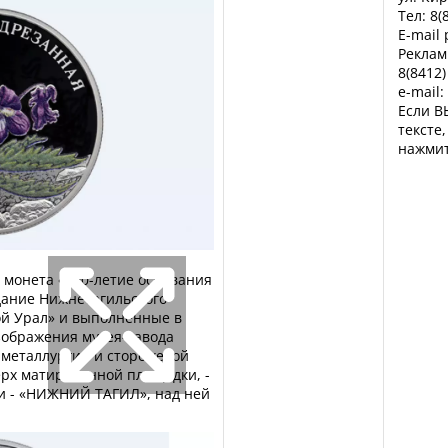
Тел: 8(
E-mail
Реклам
8(8412)
e-mail:
Если В
тексте
нажмит
 монета «300-летие основания
здание Нижнетагильского
ой Урал» и выполненные в
зображения музея-завода
 металлургии и сторожевой
ерх матированной площадки, -
и - «НИЖНИЙ ТАГИЛ», над ней