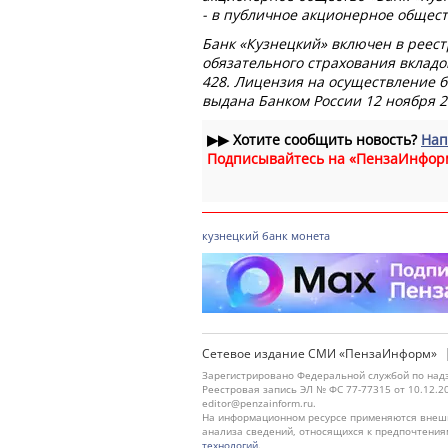
- в публичное акционерное общес
Банк «Кузнецкий» включен в реест
обязательного страхования вкладо
428. Лицензия на осуществление 
выдана Банком России 12 ноября 2
▶▶
Хотите сообщить новость?
Нап
Подписывайтесь на «ПензаИнфор
кузнецкий
банк
монета
Сетевое издание СМИ «ПензаИнформ»
Зарегистрировано Федеральной службой по надз
Реестровая запись ЭЛ № ФС 77-77315 от 10.12.2
editor@penzainform.ru.
На информационном ресурсе применяются внешн
анализа сведений, относящихся к предпочтения
технологий
.