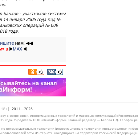
тво
.
р банков - участников системы
в 14 января 2005 года под №
банковских операций № 609
018 года
.
ишите
нам!
◀◀
м» в
▶️
MAX
◀️
|18+|
2011—2026
ору в сфере связи, информационных технологий и массовых коммуникаций (Роскомнадзо
019 года. Учредитель ООО «ПензаИнформ». Главный редактор — Белова С.Д. Телефон реда
ие рекомендательные технологии (информационные технологии предоставления информ
м пользователей сети «Интернет», находящихся на территории Российской Федерации)»