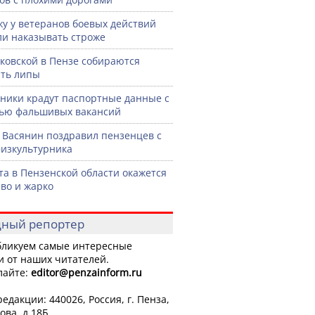
жу у ветеранов боевых действий
ли наказывать строже
ковской в Пензе собираются
ть липы
ики крадут паспортные данные с
ью фальшивых вакансий
 Васянин поздравил пензенцев с
изкультурника
ста в Пензенской области окажется
во и жарко
ный репортер
ликуем самые интересные
и от наших читателей.
лайте:
editor
@penzainform.ru
едакции: 440026, Россия, г. Пенза,
ова, д.18Б.