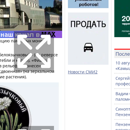
екцию памятных монет
После
белоязычковый» (на реверсе
стебли и корни), «Фиалка
10 авг
в рельефе с нанесением
«Камыш
 сдвоенная» (на зеркальном
Новости СМИ2
ие растения).
Сергей
профе
Вадим 
паломн
Синопт
Пензен
Пензен
регион