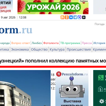
9 авг 2026
|
12:08
Погода 
 народа
Вопрос-ответ
Ликбез
Фотолента
ТВ-программа
Пресса
История
итика
Экономика
Общество
Культура
Происшествия
Кримин
Кузнецкий» пополнил коллекцию памятных мо
18
Печ
августа
2022,
12:14