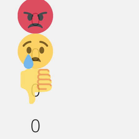
Агрессия!
0
Грусть :(
0
Палец вниз!
0
0