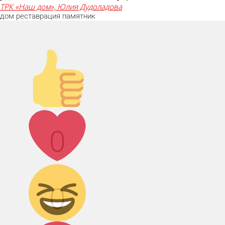
ТРК «Наш дом», Юлия Дудоладова
дом
реставрация
памятник
Палец
вверх!
Лайк!
0
Дикий смех!
0