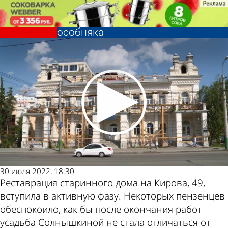
Общество
В Пензе приступили к
реставрации старинного
особняка
Общество
В Пензе приступили к
реставрации старинного
Другие
Погода и
особняка
новости по
курсы
теме
валют в
30 июля 2022, 18:30
Реставрация старинного дома на Кирова, 49,
Пензе
вступила в активную фазу. Некоторых пензенцев
обеспокоило, как бы после окончания работ
усадьба Солнышкиной не стала отличаться от