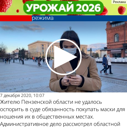
Общество
Общество
Пензенский суд признал
Пензенский суд признал
законным требование масочного
законным требование масочного
Другие
Погода и курсы
режима
режима
новости по
валют в Пензе
теме
7 декабря 2020, 10:07
Жителю Пензенской области не удалось
оспорить в суде обязанность покупать маски для
ношения их в общественных местах.
Административное дело рассмотрел областной