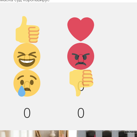
Палец
Лайк!
вверх!
Дикий
Агрессия!
0
0
смех!
Грусть :(
Палец
0
0
вниз!
0
0