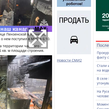
лице Пензенской в Кузнецке
 о нем поступил в МЧС в 6:10.
После
а территории частного
 кв. м площади строения.
Прокур
факту 
Новости СМИ2
Стали 
на воде
В селе
утонув
На Рус
челове
Момент
Соснов