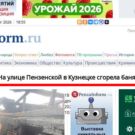
вг 2026
|
18:55
Пого
 народа
Вопрос-ответ
Ликбез
Фотолента
ТВ-программа
Пресса
История
итика
Экономика
Общество
Культура
Происшествия
Кримин
На улице Пензенской в Кузнецке сгорела бан
18
Печ
декабря
2025,
10:43