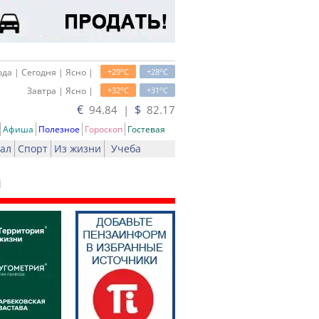
o
o
да | Сегодня | Ясно |
+29
C
+28
C
o
o
Завтра | Ясно |
+32
C
+31
C
€
$
94.84 |
82.17
Афиша
Полезное
Гороскоп
Гостевая
ал
Спорт
Из жизни
Учеба
я
ать