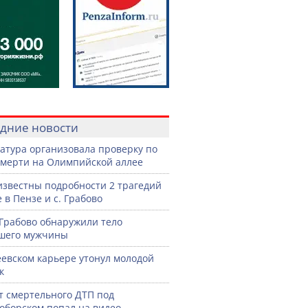
дние новости
атура организовала проверку по
смерти на Олимпийской аллее
известны подробности 2 трагедий
 в Пензе и с. Грабово
 Грабово обнаружили тело
шего мужчины
еевском карьере утонул молодой
к
 смертельного ДТП под
оборском попал на видео