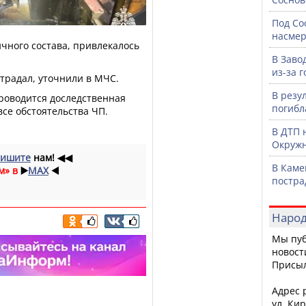
Под Со
насмер
чного состава, привлекалось
В Заво
из-за 
традал, уточнили в МЧС.
В резу
роводится доследственная
погибл
се обстоятельства ЧП.
В ДТП 
Окружн
ишите
нам!
◀◀
В Каме
м» в
▶️
MAX
◀️
постра
Народ
Мы пуб
новост
Присы
Адрес р
ул. Кир