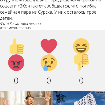
соцсети «ВКонтакте» сообщается, что погибла
семейная пара из Сурска. У них осталось трое
детей.
фото Госавтоинспекции
дтп
смерть
травма
Палец
Лайк!
Дикий
вверх!
смех!
Агрессия!
Грусть :
Палец
0
0
0
(
вниз!
0
0
0