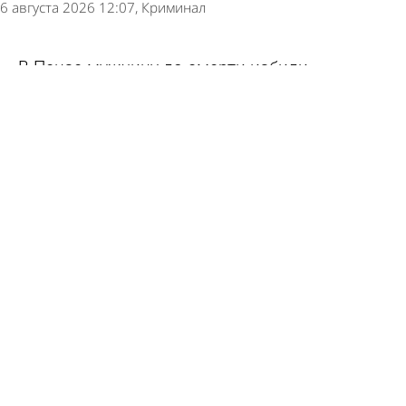
6 августа 2026 12:07
Криминал
В Пензе мужчину до смерти избили
монтировкой в подъезде
6 августа 2026 11:45
Криминал
В ДТП на перекрестке улиц Мира и Окружной
пострадали 10 человек
6 августа 2026 10:39
Происшествия
В Трофимовке автолюбительница протаранила
очередь на АЗС
6 августа 2026 08:07
Происшествия
В Бессоновском районе ищут тело утонувшего