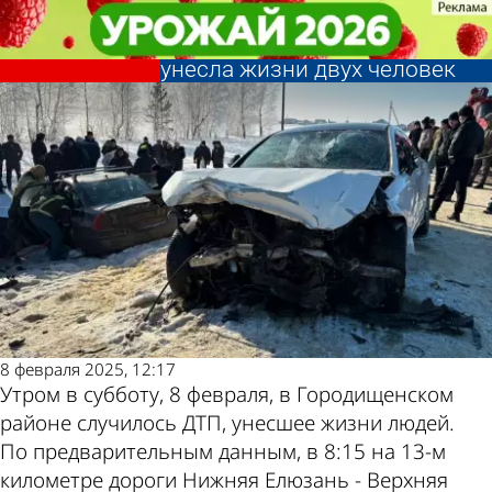
Происшествия
Происшествия
Автокатастрофа в
Автокатастрофа в
Другие новости по
Погода и курсы
Городищенском районе
Городищенском районе
унесла жизни двух человек
унесла жизни двух человек
теме
валют в Пензе
8 февраля 2025, 12:17
Утром в субботу, 8 февраля, в Городищенском
районе случилось ДТП, унесшее жизни людей.
По предварительным данным, в 8:15 на 13-м
километре дороги Нижняя Елюзань - Верхняя