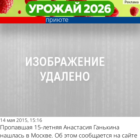
Происшествия
Происшествия
15-летняя Настя Ганькина
15-летняя Настя Ганькина
находится в московском
находится в московском
Другие новости
Погода и курсы
приюте
приюте
по теме
валют в Пензе
14 мая 2015, 15:16
Пропавшая 15-летняя Анастасия Ганькина
нашлась в Москве. Об этом сообщается на сайте