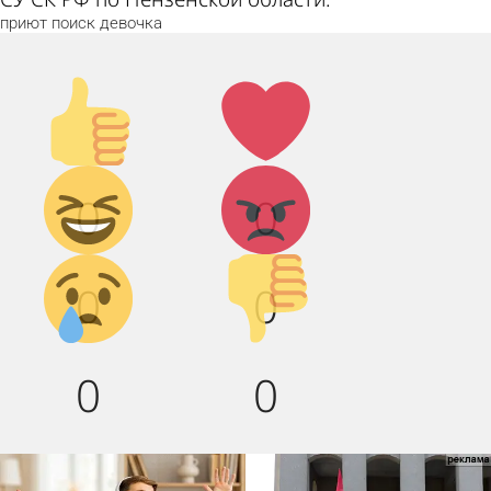
приют
поиск
девочка
Палец
Лайк!
вверх!
Дикий
Агрессия!
0
0
смех!
Грусть :(
Палец
0
0
вниз!
0
0