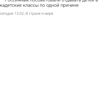
Россиянам посоветовали отдавать детей в
кадетские классы по одной причине
сегодня 13:02
В стране и мире
Климатолог назвал положительный эффект от
глобального потепления для России
5 августа 2026 15:02
В стране и мире
Врач предупредил о вызывающей опасное
состояние полезной рыбе
5 августа 2026 14:28
В стране и мире
Москвичка подожгла себя при ее выселении
по «схеме Долиной»
5 августа 2026 13:58
В стране и мире