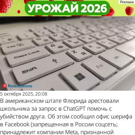
В стране и
В стране и
Школьника арестовали за
Школьника арестовали за
Последние новости
Погода и курсы
мире
мире
опасный запрос в ChatGPT
опасный запрос в ChatGPT
валют в Пензе
5 октября 2025, 20:08
В американском штате Флорида арестовали
школьника за запрос в ChatGPT помочь с
убийством друга. Об этом сообщил офис шерифа
в Facebook (запрещенная в России соцсеть;
принадлежит компании Meta, признанной