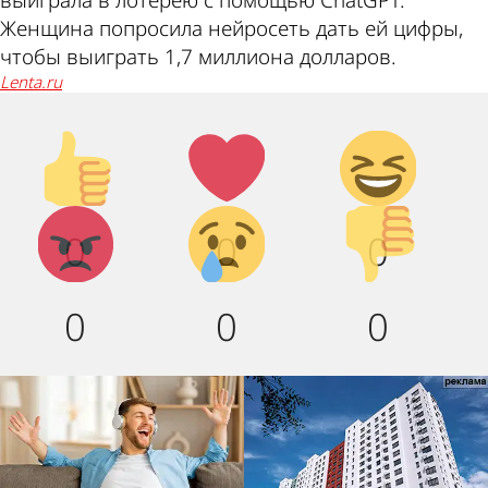
выиграла в лотерею с помощью ChatGPT.
Женщина попросила нейросеть дать ей цифры,
чтобы выиграть 1,7 миллиона долларов.
lenta.ru
Палец
Лайк!
Дикий
вверх!
смех!
Агрессия!
Грусть :
Палец
0
0
0
(
вниз!
0
0
0