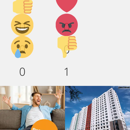
вверх!
Дикий
Агрессия!
0
0
смех!
Грусть :(
Палец
0
0
вниз!
0
1