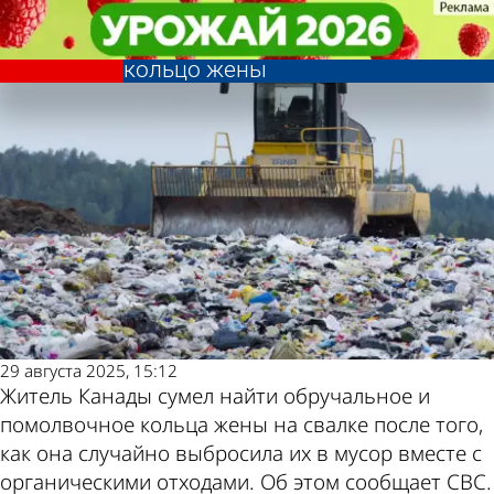
В стране и
В стране и
Мужчина перерыл 18 тонн
Мужчина перерыл 18 тонн
мире
мире
Последние
Погода и курсы
мусора и нашел обручальное
мусора и нашел обручальное
кольцо жены
кольцо жены
новости
валют в Пензе
29 августа 2025, 15:12
Житель Канады сумел найти обручальное и
помолвочное кольца жены на свалке после того,
как она случайно выбросила их в мусор вместе с
органическими отходами. Об этом сообщает CBC.