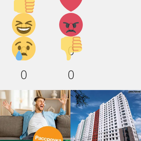
вверх!
Дикий
Агрессия!
0
0
смех!
Грусть :(
Палец
0
0
вниз!
0
0