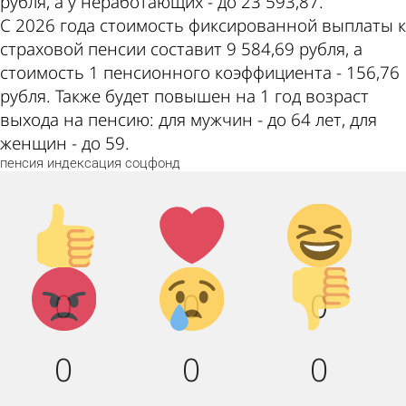
рубля, а у неработающих - до 23 593,87.
С 2026 года стоимость фиксированной выплаты к
страховой пенсии составит 9 584,69 рубля, а
стоимость 1 пенсионного коэффициента - 156,76
рубля. Также будет повышен на 1 год возраст
выхода на пенсию: для мужчин - до 64 лет, для
женщин - до 59.
пенсия
индексация
соцфонд
Палец
Лайк!
Дикий
вверх!
смех!
Агрессия!
Грусть :
Палец
1
0
0
(
вниз!
1
1
5