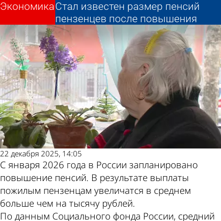
Экономика
Экономика
Стал известен размер пенсий
Стал известен размер пенсий
Другие новости по
Погода и курсы
пензенцев после повышения
пензенцев после повышения
теме
валют в Пензе
22 декабря 2025, 14:05
С января 2026 года в России запланировано
повышение пенсий. В результате выплаты
пожилым пензенцам увеличатся в среднем
больше чем на тысячу рублей.
По данным Социального фонда России, средний