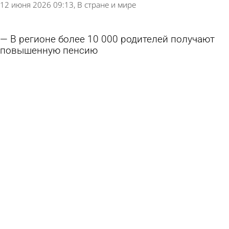
12 июня 2026 09:13
В стране и мире
В регионе более 10 000 родителей получают
повышенную пенсию
11 июня 2026 10:21
Общество
Россиянам рассказали о досрочных
пенсионных выплатах
7 июня 2026 17:22
В стране и мире
В Башмаковском районе многодетной матери
отказали в досрочной пенсии
7 июня 2026 11:50
Из жизни
Опубликован график перечисления пенсий и