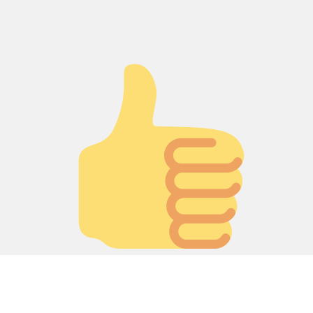
Палец вверх!
Лайк!