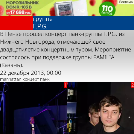
Фотолента,
20 лет
«Культура»
панк-
группе
Фотолента,
20 лет
F.P.G.
«Культура»
панк-
В Пензе прошел концерт панк-группы F.P.G. из
группе
Нижнего Новгорода, отмечающей свое
F.P.G.
двадцатилетие концертным туром. Мероприятие
состоялось при поддержке группы FAMILIA
(Казань).
22 декабря 2013, 00:00
manhattan
концерт
панк