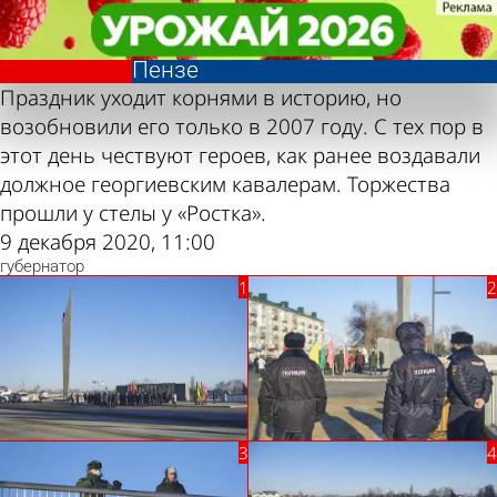
Фотолента,
Фотолента,
День Героев
День Героев
«Общество»
«Общество»
Отечества в
Отечества в
Пензе
Пензе
Праздник уходит корнями в историю, но
возобновили его только в 2007 году. С тех пор в
этот день чествуют героев, как ранее воздавали
должное георгиевским кавалерам. Торжества
прошли у стелы у «Ростка».
9 декабря 2020, 11:00
губернатор