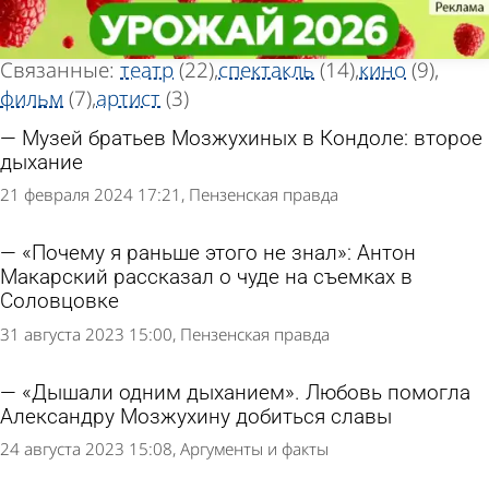
Тег статей
Тег статей
«Актер»
«Актер»
Всего найдено 52 статьи
Связанные:
театр
(22)
спектакль
(14)
кино
(9)
фильм
(7)
артист
(3)
Музей братьев Мозжухиных в Кондоле: второе
дыхание
21 февраля 2024 17:21
Пензенская правда
«Почему я раньше этого не знал»: Антон
Макарский рассказал о чуде на съемках в
Соловцовке
31 августа 2023 15:00
Пензенская правда
«Дышали одним дыханием». Любовь помогла
Александру Мозжухину добиться славы
24 августа 2023 15:08
Аргументы и факты