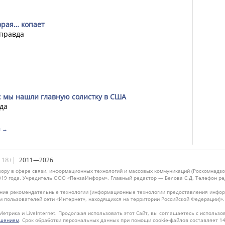
орая… копает
 правда
: мы нашли главную солистку в США
да
я →
|18+|
2011—2026
ору в сфере связи, информационных технологий и массовых коммуникаций (Роскомнадзо
019 года. Учредитель ООО «ПензаИнформ». Главный редактор — Белова С.Д. Телефон реда
ие рекомендательные технологии (информационные технологии предоставления информ
м пользователей сети «Интернет», находящихся на территории Российской Федерации)»
Метрика и LiveInternet. Продолжая использовать этот Сайт, вы соглашаетесь с использо
ашением
. Срок обработки персональных данных при помощи cookie-файлов составляет 14