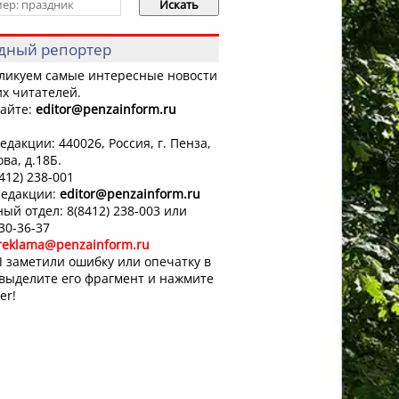
дный репортер
ликуем самые интересные новости
х читателей.
айте:
editor
@penzainform.ru
едакции: 440026, Россия, г. Пенза,
ова, д.18Б.
8412) 238-001
редакции:
editor
@penzainform.ru
ый отдел: 8(8412) 238-003 или
 30-36-37
reklama@penzainform.ru
 заметили ошибку или опечатку в
 выделите его фрагмент и нажмите
er!