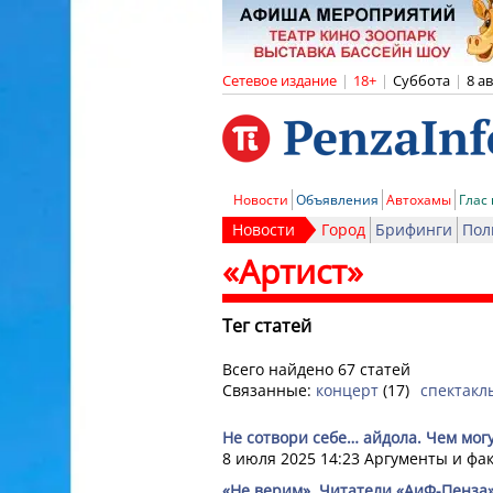
Сетевое издание
|
18+
|
Суббота
|
8 а
Новости
Объявления
Автохамы
Глас
Новости
Город
Брифинги
Пол
«Артист»
Тег статей
Всего найдено 67 статей
Связанные:
концерт
(17)
спектакл
Не сотвори себе… айдола. Чем мог
8 июля 2025 14:23
Аргументы и фа
«Не верим». Читатели «АиФ-Пенза»