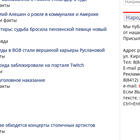
акты
олий Алешин о рояле в коммуналке и Америке
Наро
и факты
Мы пуб
ртиры: судьба бросила пензенской певице новый
от наши
Присыл
авда
еды в ВОВ стали вершиной карьеры Руслановой
Адрес р
ты
ул. Кир
Тел: 8(
рида заблокировали на портале Twitch
E-mail 
ы
Рекламн
8(8412)
 уголовное наказание
e-mail:
акты
Если ВЫ
тексте,
Ctrl+Ent
нзе обходятся концерты столичных артистов
ты