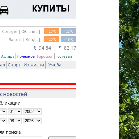
o
o
| Сегодня | Облачно |
+23
C
+22
C
o
o
Завтра | Дождь |
+20
C
+19
C
€
$
94.84 |
82.17
Афиша
Полезное
Гороскоп
Гостевая
ал
Спорт
Из жизни
Учеба
в новостей
убликации
ля поиска