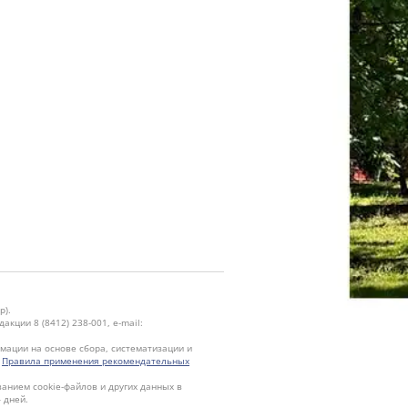
р).
кции 8 (8412) 238-001, e-mail:
ации на основе сбора, систематизации и
.
Правила применения рекомендательных
ванием cookie-файлов и других данных в
 дней.