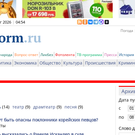
вг 2026
|
04:54
Погода 
 народа
Вопрос-ответ
Ликбез
Фотолента
ТВ-программа
Пресса
История
итика
Экономика
Общество
Культура
Происшествия
Кримин
Архи
Дата п
ь
(14)
театр
(9)
драмтеатр
(9)
песня
(9)
с
по
ут быть опасны поклонники корейских певцов?
кты
Слово д
 высказались о Рамиле Искандер в суде