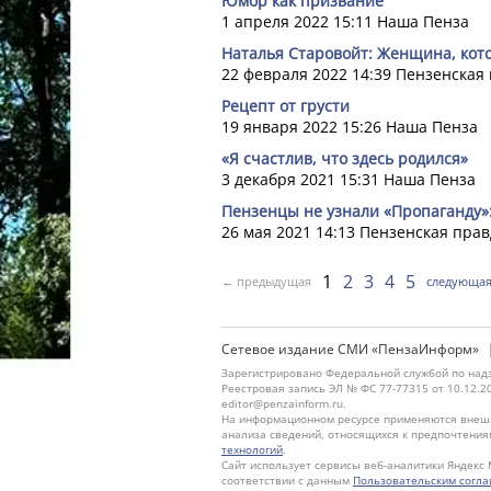
Юмор как призвание
1 апреля 2022 15:11
Наша Пенза
Наталья Старовойт: Женщина, кот
22 февраля 2022 14:39
Пензенская
Рецепт от грусти
19 января 2022 15:26
Наша Пенза
«Я счастлив, что здесь родился»
3 декабря 2021 15:31
Наша Пенза
Пензенцы не узнали «Пропаганду»
26 мая 2021 14:13
Пензенская прав
1
2
3
4
5
← предыдущая
следующа
Сетевое издание СМИ «ПензаИнформ»
Зарегистрировано Федеральной службой по надз
Реестровая запись ЭЛ № ФС 77-77315 от 10.12.2
editor@penzainform.ru.
На информационном ресурсе применяются внешн
анализа сведений, относящихся к предпочтения
технологий
.
Сайт использует сервисы веб-аналитики Яндекс 
соответствии с данным
Пользовательским согл