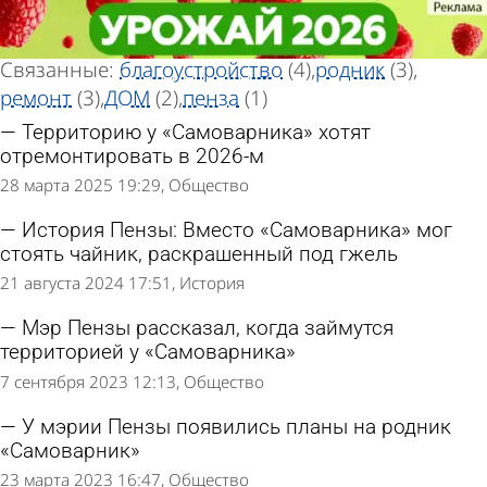
Тег новостей
Тег новостей
«Самоварник»
«Самоварник»
Всего найдено 8 новостей
Связанные:
благоустройство
(4)
родник
(3)
ремонт
(3)
ДОМ
(2)
пенза
(1)
Территорию у «Самоварника» хотят
отремонтировать в 2026-м
28 марта 2025 19:29
Общество
История Пензы: Вместо «Самоварника» мог
стоять чайник, раскрашенный под гжель
21 августа 2024 17:51
История
Мэр Пензы рассказал, когда займутся
территорией у «Самоварника»
7 сентября 2023 12:13
Общество
У мэрии Пензы появились планы на родник
«Самоварник»
23 марта 2023 16:47
Общество