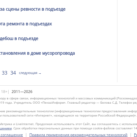
за сцены ревности в подъезде
ота ремонта в подъездах
 дебош в подъезде
становления в доме мусоропровода
33
34
следующая →
|18+|
2011—2026
ору в сфере связи, информационных технологий и массовых коммуникаций (Роскомнадзо
019 года. Учредитель ООО «ПензаИнформ». Главный редактор — Белова С.Д. Телефон реда
ие рекомендательные технологии (информационные технологии предоставления информ
м пользователей сети «Интернет», находящихся на территории Российской Федерации)»
Метрика и LiveInternet. Продолжая использовать этот Сайт, вы соглашаетесь с использо
ашением
. Срок обработки персональных данных при помощи cookie-файлов составляет 14
|
|
 соглашение
Правила применения рекомендательных технологий
Р