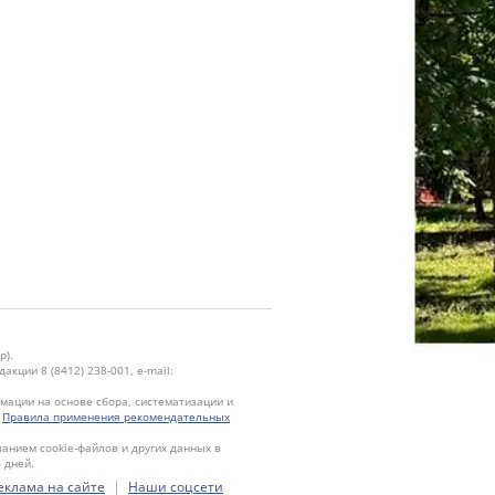
р).
кции 8 (8412) 238-001, e-mail:
ации на основе сбора, систематизации и
.
Правила применения рекомендательных
ванием cookie-файлов и других данных в
 дней.
|
еклама на сайте
Наши соцсети