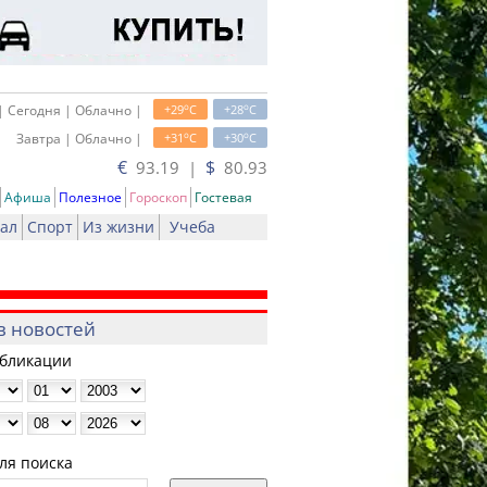
o
o
| Сегодня | Облачно |
+29
C
+28
C
o
o
Завтра | Облачно |
+31
C
+30
C
€
$
93.19 |
80.93
Афиша
Полезное
Гороскоп
Гостевая
ал
Спорт
Из жизни
Учеба
в новостей
убликации
ля поиска