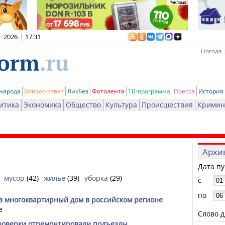
г 2026
|
17:31
Погода 
 народа
Вопрос-ответ
Ликбез
Фотолента
ТВ-программа
Пресса
История
итика
Экономика
Общество
Культура
Происшествия
Кримин
Архи
Дата п
мусор
(42)
жилье
(39)
уборка
(29)
с
по
 в многоквартирный дом в российском регионе
е
Слово д
проверки отремонтировали подъезды