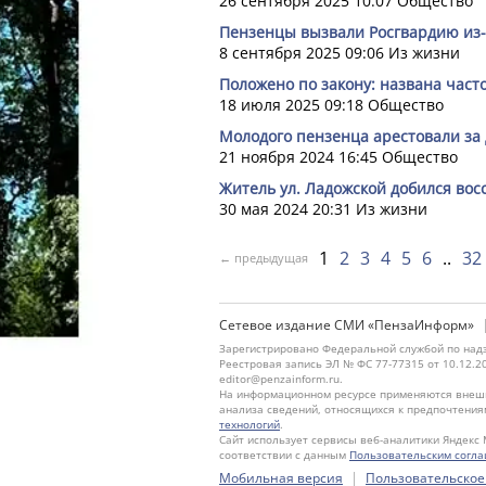
26 сентября 2025 10:07
Общество
Пензенцы вызвали Росгвардию из-
8 сентября 2025 09:06
Из жизни
Положено по закону: названа част
18 июля 2025 09:18
Общество
Молодого пензенца арестовали за
21 ноября 2024 16:45
Общество
Житель ул. Ладожской добился вос
30 мая 2024 20:31
Из жизни
1
2
3
4
5
6
32
← предыдущая
Сетевое издание СМИ «ПензаИнформ»
Зарегистрировано Федеральной службой по надз
Реестровая запись ЭЛ № ФС 77-77315 от 10.12.2
editor@penzainform.ru.
На информационном ресурсе применяются внешн
анализа сведений, относящихся к предпочтения
технологий
.
Сайт использует сервисы веб-аналитики Яндекс 
соответствии с данным
Пользовательским согл
|
Мобильная версия
Пользовательское