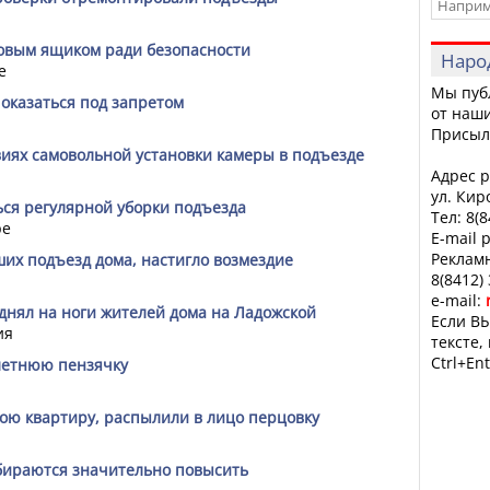
товым ящиком ради безопасности
Наро
е
Мы пуб
оказаться под запретом
от наши
Присыл
виях самовольной установки камеры в подъезде
Адрес р
ул. Кир
ься регулярной уборки подъезда
Тел: 8(
ре
E-mail 
Рекламн
их подъезд дома, настигло возмездие
8(8412)
e-mail:
днял на ноги жителей дома на Ладожской
Если ВЫ
ия
тексте,
Ctrl+Ent
летнюю пензячку
ою квартиру, распылили в лицо перцовку
бираются значительно повысить