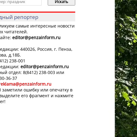
дный репортер
ликуем самые интересные новости
х читателей.
айте:
editor
@penzainform.ru
едакции: 440026, Россия, г. Пенза,
ова, д.18Б.
8412) 238-001
редакции:
editor
@penzainform.ru
ый отдел: 8(8412) 238-003 или
 30-36-37
reklama@penzainform.ru
 заметили ошибку или опечатку в
 выделите его фрагмент и нажмите
er!