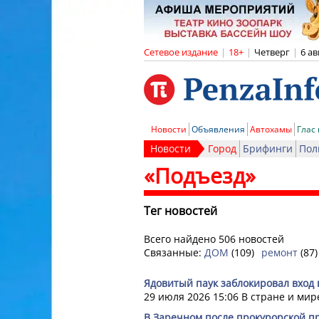
Сетевое издание
|
18+
|
Четверг
|
6 ав
Новости
Объявления
Автохамы
Глас
Новости
Город
Брифинги
Пол
«Подъезд»
Тег новостей
Всего найдено 506 новостей
Связанные:
ДОМ
(109)
ремонт
(87)
Ядовитый паук заблокировал вход
29 июля 2026 15:06
В стране и мир
В Заречном после прокурорской 