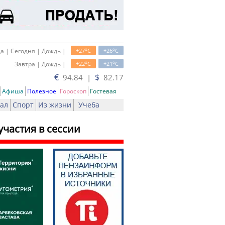
o
o
а | Сегодня | Дождь |
+27
C
+26
C
o
o
Завтра | Дождь |
+22
C
+21
C
€
$
94.84 |
82.17
Афиша
Полезное
Гороскоп
Гостевая
ал
Спорт
Из жизни
Учеба
участия в сессии
ть