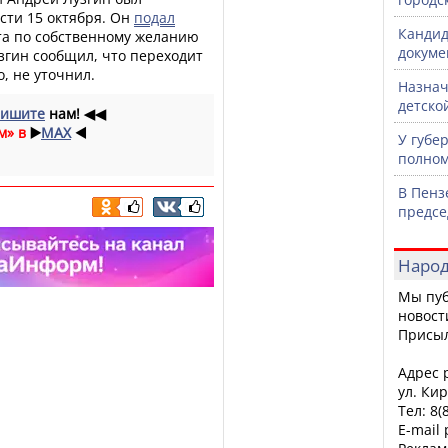
сти 15 октября. Он
подал
Кандид
та по собственному желанию
докуме
узгин сообщил, что переходит
о, не уточнил.
Назнач
детско
ишите
нам!
◀◀
м» в
▶️
MAX
◀️
У губе
полном
В Пенз
предсе
Народ
Мы пуб
новост
Присы
Адрес р
ул. Кир
Тел: 8(
E-mail