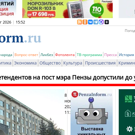
вг 2026
|
15:52
Погод
 народа
Вопрос-ответ
Ликбез
Фотолента
ТВ-программа
Пресса
История
итика
Экономика
Общество
Культура
Происшествия
Кримин
етендентов на пост мэра Пензы допустили до 
8
Печа
ноября
2021,
11:10