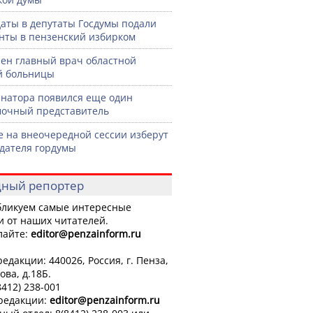
аты в депутаты Госдумы подали
нты в пензенский избирком
ен главный врач областной
й больницы
рнатора появился еще один
очный представитель
е на внеочередной сессии изберут
дателя гордумы
ный репортер
ликуем самые интересные
и от наших читателей.
лайте:
editor
@penzainform.ru
едакции: 440026, Россия, г. Пенза,
ова, д.18Б.
8412) 238-001
 редакции:
editor
@penzainform.ru