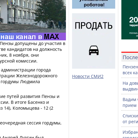
 Пензы допущены до участия в
тве кандидатов на должность
ик, 8 ноября, они
После
урсной комиссии.
Пензен
вы администрации города
всех к
страции Железнодорожного
Новости СМИ2
т гордумы Людмила
На дов
выдвин
ие путей развития Пензы и
Вадим 
сии. В итоге Басенко и
прием 
 14), Коломыцева - 12 (2
Списки
от рег
неочередная сессия гордумы,
.
Избран
 Андрей Лузгин был
городс