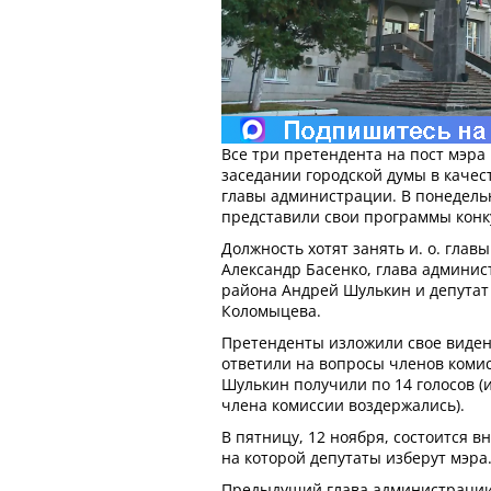
Все три претендента на пост мэра
заседании городской думы в качес
главы администрации. В понедельн
представили свои программы конк
Должность хотят занять и. о. гла
Александр Басенко, глава админи
района Андрей Шулькин и депута
Коломыцева.
Претенденты изложили свое виден
ответили на вопросы членов комис
Шулькин получили по 14 голосов (из
члена комиссии воздержались).
В пятницу, 12 ноября, состоится в
на которой депутаты изберут мэра
Предыдущий глава администрации