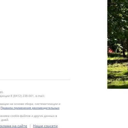
р).
кции 8 (8412) 238-001, e-mail:
ации на основе сбора, систематизации и
.
Правила применения рекомендательных
ванием cookie-файлов и других данных в
 дней.
|
еклама на сайте
Наши соцсети