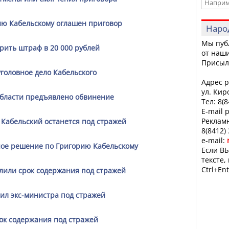
ию Кабельскому оглашен приговор
Наро
Мы пуб
рить штраф в 20 000 рублей
от наши
Присыл
уголовное дело Кабельского
Адрес р
ул. Кир
области предъявлено обвинение
Тел: 8(
E-mail 
Рекламн
Кабельский останется под стражей
8(8412)
e-mail:
ное решение по Григорию Кабельскому
Если ВЫ
тексте,
Ctrl+Ent
лили срок содержания под стражей
ил экс-министра под стражей
ок содержания под стражей