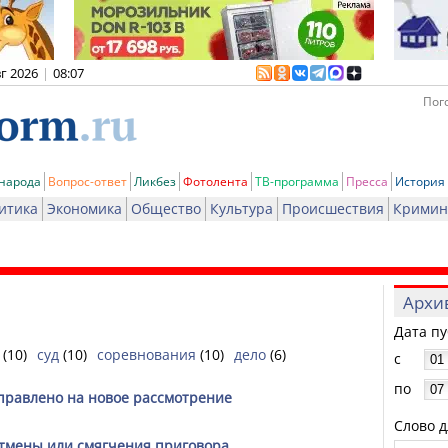
вг 2026
|
08:07
Пого
 народа
Вопрос-ответ
Ликбез
Фотолента
ТВ-программа
Пресса
История
итика
Экономика
Общество
Культура
Происшествия
Кримин
Архи
Дата п
(10)
суд
(10)
соревнования
(10)
дело
(6)
с
по
аправлено на новое рассмотрение
Слово д
отмены или смягчения приговора