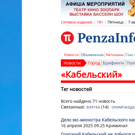
Сетевое издание
|
18+
|
Пятница
|
7 а
Новости
Объявления
Автохамы
Глас
Новости
Город
Брифинги
Пол
«Кабельский»
Тег новостей
Всего найдено 71 новость
Связанные:
взятка
(14)
олимпиада
Дело экс-министра Кабельского н
16 апреля 2025 09:25
Криминал
Григорий Кабельский не добился 