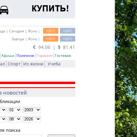
o
o
да | Сегодня | Ясно |
+25
C
+24
C
o
o
Завтра | Ясно |
+33
C
+32
C
€
$
94.06 |
81.41
Афиша
Полезное
Гороскоп
Гостевая
ал
Спорт
Из жизни
Учеба
в новостей
убликации
ля поиска