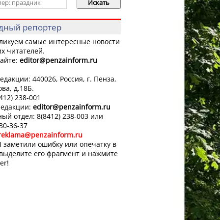
дный репортер
ликуем самые интересные новости
х читателей.
айте:
editor
@penzainform.ru
едакции: 440026, Россия, г. Пенза,
ова, д.18Б.
8412) 238-001
редакции:
editor
@penzainform.ru
ый отдел: 8(8412) 238-003 или
 30-36-37
reklama@penzainform.ru
 заметили ошибку или опечатку в
 выделите его фрагмент и нажмите
er!