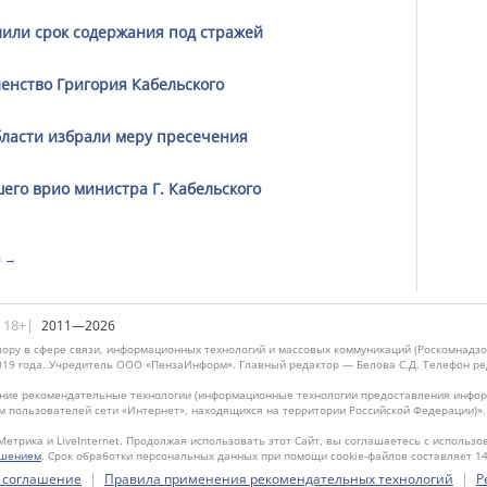
лили срок содержания под стражей
енство Григория Кабельского
ласти избрали меру пресечения
его врио министра Г. Кабельского
я →
|18+|
2011—2026
ору в сфере связи, информационных технологий и массовых коммуникаций (Роскомнадзо
019 года. Учредитель ООО «ПензаИнформ». Главный редактор — Белова С.Д. Телефон реда
ие рекомендательные технологии (информационные технологии предоставления информ
м пользователей сети «Интернет», находящихся на территории Российской Федерации)»
Метрика и LiveInternet. Продолжая использовать этот Сайт, вы соглашаетесь с использо
ашением
. Срок обработки персональных данных при помощи cookie-файлов составляет 14
|
|
 соглашение
Правила применения рекомендательных технологий
Р