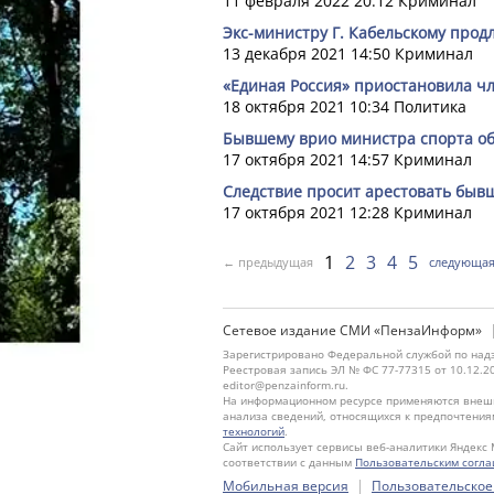
11 февраля 2022 20:12
Криминал
Экс-министру Г. Кабельскому прод
13 декабря 2021 14:50
Криминал
«Единая Россия» приостановила чл
18 октября 2021 10:34
Политика
Бывшему врио министра спорта об
17 октября 2021 14:57
Криминал
Следствие просит арестовать бывш
17 октября 2021 12:28
Криминал
1
2
3
4
5
← предыдущая
следующа
Сетевое издание СМИ «ПензаИнформ»
Зарегистрировано Федеральной службой по надз
Реестровая запись ЭЛ № ФС 77-77315 от 10.12.2
editor@penzainform.ru.
На информационном ресурсе применяются внешн
анализа сведений, относящихся к предпочтения
технологий
.
Сайт использует сервисы веб-аналитики Яндекс 
соответствии с данным
Пользовательским согл
|
Мобильная версия
Пользовательское