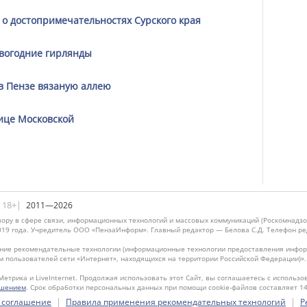
 о достопримечательностях Сурского края
овогодние гирлянды
в Пензе вязаную аллею
лице Московской
|18+|
2011—2026
ору в сфере связи, информационных технологий и массовых коммуникаций (Роскомнадзо
019 года. Учредитель ООО «ПензаИнформ». Главный редактор — Белова С.Д. Телефон реда
ие рекомендательные технологии (информационные технологии предоставления информ
м пользователей сети «Интернет», находящихся на территории Российской Федерации)»
Метрика и LiveInternet. Продолжая использовать этот Сайт, вы соглашаетесь с использо
ашением
. Срок обработки персональных данных при помощи cookie-файлов составляет 14
|
|
 соглашение
Правила применения рекомендательных технологий
Р