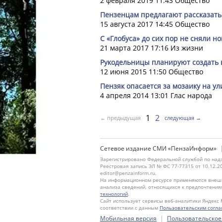
2 февраля 2019 11:43
Общество
Пензенцам предлагают рассказать
15 августа 2017 14:45
Общество
С «Глобуса» до сих пор не сняли н
21 марта 2017 17:16
Из жизни
Рукодельницы планируют создать 
12 июня 2015 11:50
Общество
Пензяк опасается за мозаику на у
4 апреля 2014 13:01
Глас народа
1
2
← предыдущая
следующая →
Сетевое издание СМИ «ПензаИнформ»
Зарегистрировано Федеральной службой по надз
Реестровая запись ЭЛ № ФС 77-77315 от 10.12.2
editor@penzainform.ru.
На информационном ресурсе применяются внешн
анализа сведений, относящихся к предпочтения
технологий
.
Сайт использует сервисы веб-аналитики Яндекс 
соответствии с данным
Пользовательским согл
|
Мобильная версия
Пользовательское