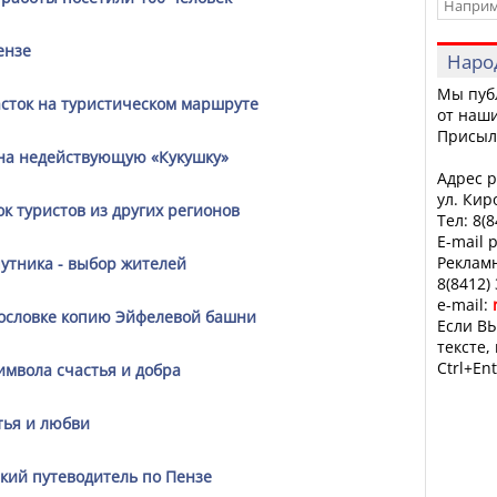
ензе
Наро
Мы пуб
сток на туристическом маршруте
от наши
Присыл
на недействующую «Кукушку»
Адрес р
ул. Кир
к туристов из других регионов
Тел: 8(
E-mail 
Рекламн
утника - выбор жителей
8(8412)
e-mail:
гословке копию Эйфелевой башни
Если ВЫ
тексте,
Ctrl+Ent
имвола счастья и добра
тья и любви
кий путеводитель по Пензе