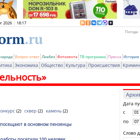
вг 2026
|
18:17
Погода 
 народа
Вопрос-ответ
Ликбез
Фотолента
ТВ-программа
Пресса
История
итика
Экономика
Общество
Культура
Происшествия
Кримин
ельность»
Архи
Дата п
конкурс
(2)
сквер
(2)
камень
(2)
с
по
 посещают в основном пензенцы
Слово д
о работы посетили 100 человек