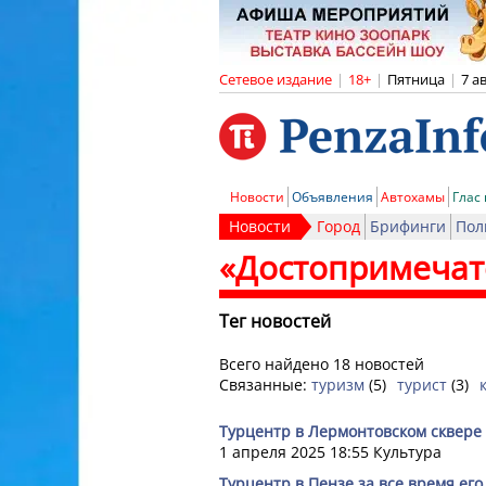
Сетевое издание
|
18+
|
Пятница
|
7 а
Новости
Объявления
Автохамы
Глас
Новости
Город
Брифинги
Пол
«Достопримечат
Тег новостей
Всего найдено 18 новостей
Связанные:
туризм
(5)
турист
(3)
Турцентр в Лермонтовском сквере
1 апреля 2025 18:55
Культура
Турцентр в Пензе за все время ег