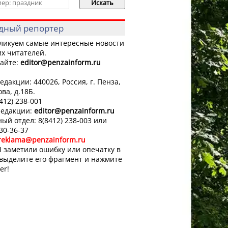
дный репортер
ликуем самые интересные новости
х читателей.
айте:
editor
@penzainform.ru
едакции: 440026, Россия, г. Пенза,
ова, д.18Б.
8412) 238-001
редакции:
editor
@penzainform.ru
ый отдел: 8(8412) 238-003 или
 30-36-37
reklama@penzainform.ru
 заметили ошибку или опечатку в
 выделите его фрагмент и нажмите
er!