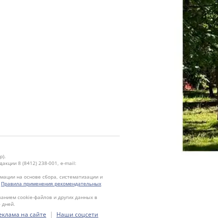
р).
кции 8 (8412) 238-001, e-mail:
ации на основе сбора, систематизации и
.
Правила применения рекомендательных
ванием cookie-файлов и других данных в
 дней.
|
еклама на сайте
Наши соцсети