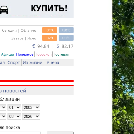
o
o
| Сегодня | Облачно |
+31
C
+30
C
o
o
Завтра | Ясно |
+32
C
+31
C
€
$
94.84 |
82.17
Афиша
Полезное
Гороскоп
Гостевая
ал
Спорт
Из жизни
Учеба
в новостей
убликации
ля поиска