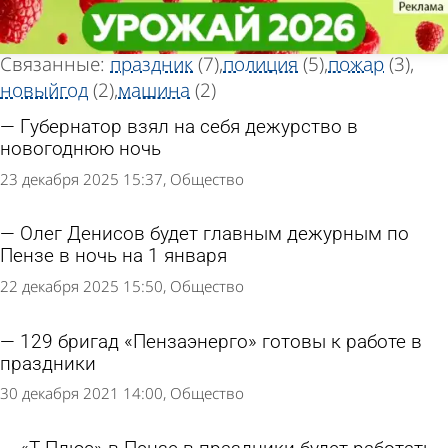
Тег новостей
Тег новостей
«Дежурство»
«Дежурство»
Всего найдено 27 новостей
Связанные:
праздник
(7)
полиция
(5)
пожар
(3)
новыйгод
(2)
машина
(2)
Губернатор взял на себя дежурство в
новогоднюю ночь
23 декабря 2025 15:37
Общество
Олег Денисов будет главным дежурным по
Пензе в ночь на 1 января
22 декабря 2025 15:50
Общество
129 бригад «Пензаэнерго» готовы к работе в
праздники
30 декабря 2021 14:00
Общество