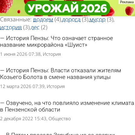
Тег новостей
Тег новостей
«Болото»
«Болото»
Всего найдено 35 новостей
Связанные:
водоем
(4)
дорога
(3)
мусор
(3)
история
(3)
лес
(2)
История Пензы: Что означает странное
название микрорайона «Шуист»
1 июня 2026 07:38
История
История Пензы: Власти отказали жителям
Козьего Болота в смене названия улицы
12 марта 2026 07:39
История
Озвучено, на что повлияло изменение климата
в Пензенской области
2 декабря 2022 15:43
Общество