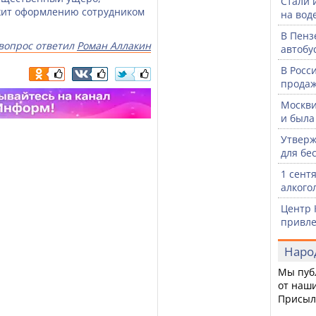
Стали 
жит оформлению сотрудником
на воде
В Пенз
вопрос ответил
Роман Аллакин
автобу
В Росс
продаж
Москви
и была
Утверж
для бе
1 сент
алкого
Центр 
привле
Наро
Мы пуб
от наши
Присыл