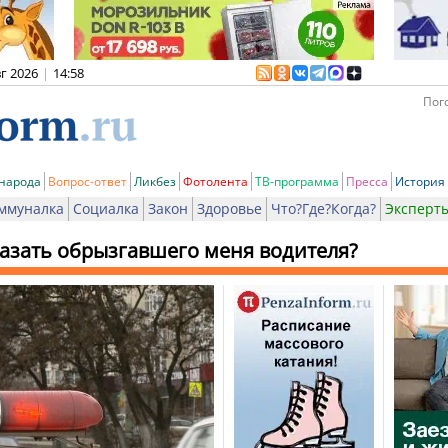
вг 2026
|
14:58
Пого
 народа
Вопрос-ответ
Ликбез
Фотолента
ТВ-программа
Пресса
История
ммуналка
Социалка
Закон
Здоровье
Что?Где?Когда?
Эксперт
казать обрызгавшего меня водителя?