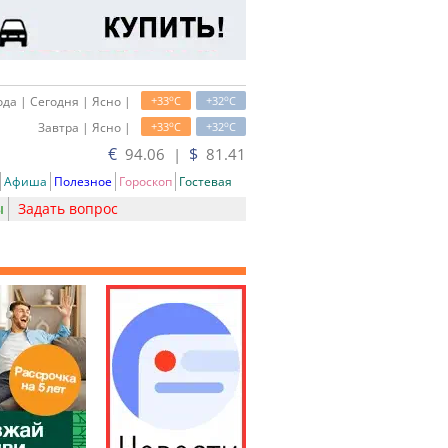
o
o
да | Сегодня | Ясно |
+33
C
+32
C
o
o
Завтра | Ясно |
+33
C
+32
C
€
$
94.06 |
81.41
Афиша
Полезное
Гороскоп
Гостевая
ы
Задать вопрос