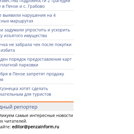
известны подробности 2 трагедий
 в Пензе и с. Грабово
е выявили нарушения на 4
сных маршрутах
ии задумали упростить и ускорить
у изъятого имущества
чка не забрала чек после покупки
 избита
ден порядок предоставления карт
сплатной парковки
ября в Пензе запретят продажу
ля
Кузнецка хотят сделать
кательным для туристов
дный репортер
ликуем самые интересные новости
х читателей.
айте:
editor
@penzainform.ru