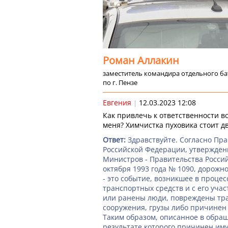
Роман Аллакин
заместитель командира отдельного б
по г. Пензе
Евгения
12.03.2023 12:08
|
Как привлечь к ответственности в
меня? Химчистка пуховика стоит д
Здравствуйте. Согласно Пр
Российской Федерации, утвержде
Министров - Правительства Росси
октября 1993 года № 1090, дорож
- это событие, возникшее в проце
транспортных средств и с его уча
или ранены люди, повреждены тра
сооружения, грузы либо причинен
Таким образом, описанное в обра
результате которого причинен и