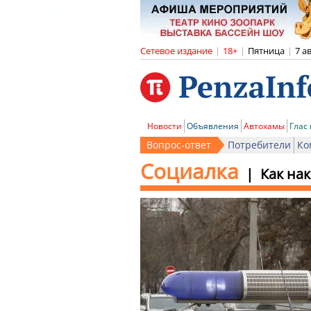
Сетевое издание
|
18+
|
Пятница
|
7 а
Новости
Объявления
Автохамы
Глас
Вопрос-ответ
Потребители
Ко
Социалка
Как на