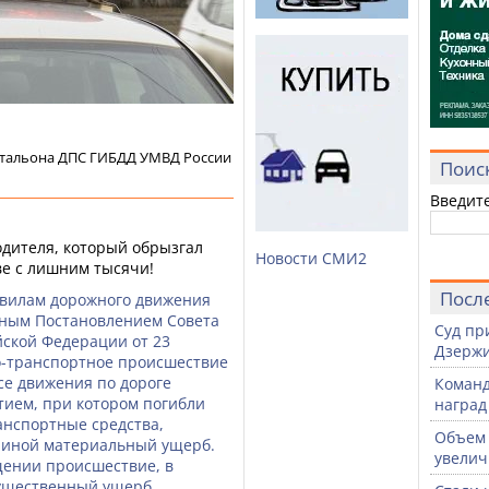
атальона ДПС ГИБДД УМВД России
Поис
Введит
одителя, который обрызгал
Новости СМИ2
ве с лишним тысячи!
Посл
авилам дорожного движения
нным Постановлением Совета
Суд пр
йской Федерации от 23
Дзержи
но-транспортное происшествие
ссе движения по дороге
Команд
стием, при котором погибли
наград
нспортные средства,
Объем 
 иной материальный ущерб.
увелич
щении происшествие, в
мущественный ущерб,