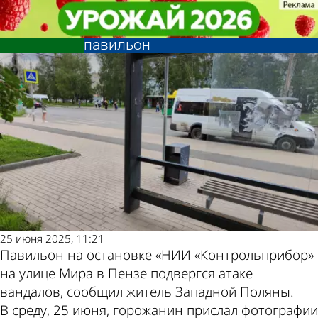
Глас народа
Глас народа
На остановке «НИИ
На остановке «НИИ
«Контрольприбор» повредили
«Контрольприбор» повредили
Другие
Погода и курсы
павильон
павильон
новости по
валют в Пензе
теме
25 июня 2025, 11:21
Павильон на остановке «НИИ «Контрольприбор»
на улице Мира в Пензе подвергся атаке
вандалов, сообщил житель Западной Поляны.
В среду, 25 июня, горожанин прислал фотографии