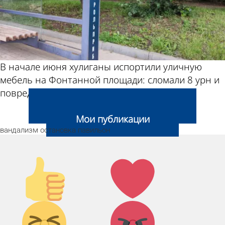
В начале июня хулиганы испортили уличную
мебель на Фонтанной площади: сломали 8 урн и
повредили крепление 4 скамеек.
Добавить свою новость
Мои публикации
вандализм
остановка
павильон
Палец
Лайк!
вверх!
Дикий
Агрессия!
смех!