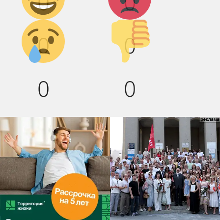
0
0
Грусть :(
Палец
0
0
вниз!
0
0