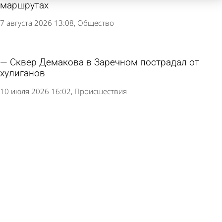
маршрутах
7 августа 2026 13:08
Общество
Сквер Демакова в Заречном пострадал от
хулиганов
10 июля 2026 16:02
Происшествия
У остановочного пункта в Засурье появилось
официальное название
10 июля 2026 15:27
Общество
Павильон на Олимпийской аллее не сдали в
срок