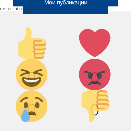
Мои публикации
газон
забор
дорога
Палец
Лайк!
вверх!
Дикий смех!
Агрессия!
0
0
Грусть :(
Палец вниз!
0
0