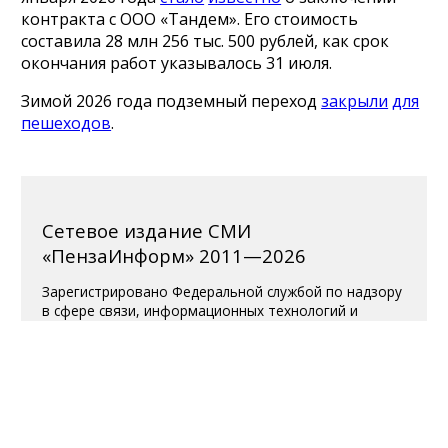
контракта с ООО «Тандем». Его стоимость
составила 28 млн 256 тыс. 500 рублей, как срок
окончания работ указывалось 31 июля.
Зимой 2026 года подземный переход
закрыли
для
пешеходов
.
Сетевое издание СМИ
«ПензаИнформ» 2011—2026
Зарегистрировано Федеральной службой по надзору
в сфере связи, информационных технологий и
массовых коммуникаций (Роскомнадзор).
Свидетельство ЭЛ № ФС 77-77315 от 10.12.2019
года. Учредитель ООО «ПензаИнформ». Главный
редактор — Белова С.Д.
Телефон редакции 8 (8412) 238-001, e-mail:
editor@penzainform.ru
Для читателей старше 18 лет.