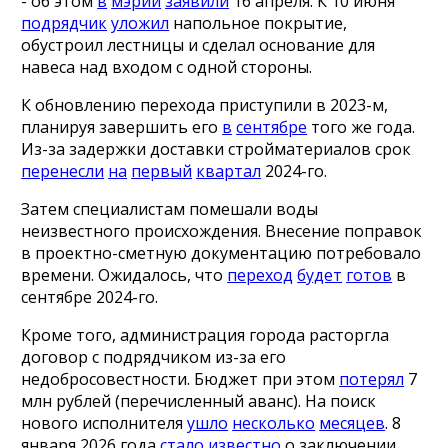
- об этом
в
мэрии
заявили
16 апреля. К 10 июня
подрядчик
уложил
напольное покрытие,
обустроил лестницы и сделал основание для
навеса над входом с одной стороны.
К обновлению перехода приступили в 2023-м,
планируя завершить его
в
сентябре
того же года.
Из-за задержки доставки стройматериалов срок
перенесли
на
первый
квартал
2024-го.
Затем специалистам помешали воды
неизвестного происхождения. Внесение поправок
в проектно-сметную документацию потребовало
времени. Ожидалось, что
переход
будет
готов
в
сентябре 2024-го.
Кроме того, администрация города расторгла
договор с подрядчиком из-за его
недобросовестности. Бюджет при этом
потерял
7
млн рублей (перечисленный аванс). На поиск
нового исполнителя
ушло
несколько
месяцев
. 8
января 2026 года
стало
известно
о заключении