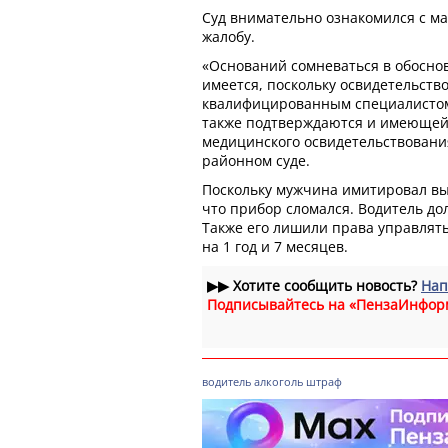
Суд внимательно ознакомился с м
жалобу.
«Оснований сомневаться в обосно
имеется, поскольку освидетельств
квалифицированным специалистом
также подтверждаются и имеющей
медицинского освидетельствования
районном суде.
Поскольку мужчина имитировал выд
что прибор сломался. Водитель до
Также его лишили права управлят
на 1 год и 7 месяцев.
▶▶
Хотите сообщить новость?
Нап
Подписывайтесь на «ПензаИнфор
водитель
алкоголь
штраф