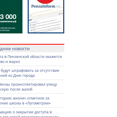
дние новости
ста в Пензенской области окажется
во и жарко
 будут штрафовать за отсутствие
ний ко Дню города
Пензы проинспектировал улицу
скую после жалоб
торию жизни» отметили за
ение школы в «Лугометрии»
ацию о закрытии доступа в
и для детей прокомментировали