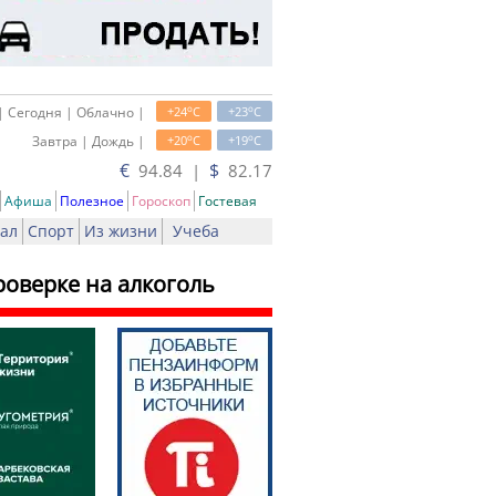
o
o
| Сегодня | Облачно |
+24
C
+23
C
o
o
Завтра | Дождь |
+20
C
+19
C
€
$
94.84 |
82.17
Афиша
Полезное
Гороскоп
Гостевая
ал
Спорт
Из жизни
Учеба
роверке на алкоголь
ть