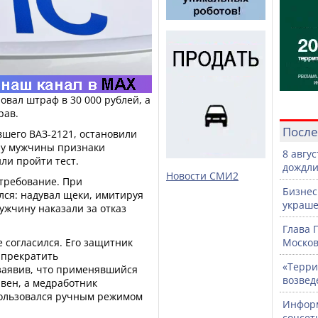
овал штраф в 30 000 рублей, а
рав.
После
вшего ВАЗ-2121, остановили
 у мужчины признаки
8 авгу
ли пройти тест.
дождли
Новости СМИ2
 требование. При
Бизнес
лся: надувал щеки, имитируя
украше
мужчину наказали за отказ
Глава 
 согласился. Его защитник
Москов
 прекратить
«Терри
заявив, что применявшийся
возвед
вен, а медработник
пользовался ручным режимом
Информ
соцсет