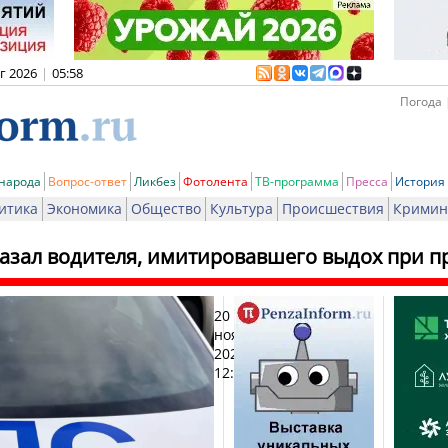
вг 2026
|
05:58
Погода 
 народа
Вопрос-ответ
Ликбез
Фотолента
ТВ-программа
Пресса
История
итика
Экономика
Общество
Культура
Происшествия
Кримин
азал водителя, имитировавшего выдох при п
20
Печа
ноября
2024,
12:40