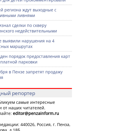
й региона ждут выходные с
сивными ливнями
изнал сделки по скверу
нского недействительными
е выявили нарушения на 4
сных маршрутах
ден порядок предоставления карт
сплатной парковки
ября в Пензе запретят продажу
ля
ный репортер
ликуем самые интересные
и от наших читателей.
лайте:
editor
@penzainform.ru
едакции: 440026, Россия, г. Пенза,
ова, д.18Б.