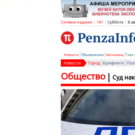
Сетевое издание
|
18+
|
Суббота
|
8 а
Новости
Объявления
Автохамы
Глас
Новости
Город
Брифинги
Пол
Общество
Суд нак