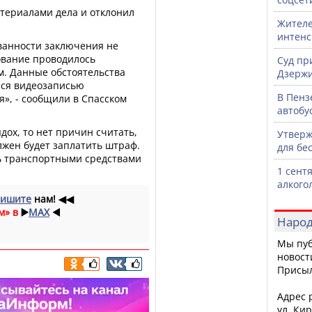
атериалами дела и отклонил
Жителе
интен
ванности заключения не
ование проводилось
Суд пр
. Данные обстоятельства
Дзержи
ся видеозаписью
В Пенз
», - сообщили в Спасском
автобу
ох, то нет причин считать,
Утверж
лжен будет заплатить штраф.
для бе
ь транспортными средствами
1 сент
алкого
ишите
нам!
◀◀
м» в
▶️
MAX
◀️
Народ
Мы пуб
новост
Присы
Адрес р
ул. Кир