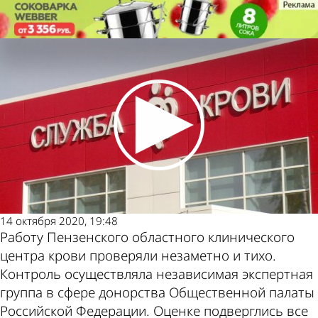
Общество
Пензенскую службу крови
наградили после проверки
Общество
Пензенскую службу крови
наградили после проверки
Другие
Погода и
новости по
курсы
теме
валют в
14 октября 2020, 19:48
Работу Пензенского областного клинического
Пензе
центра крови проверяли незаметно и тихо.
Контроль осуществляла независимая экспертная
группа в сфере донорства Общественной палаты
Российской Федерации. Оценке подверглись все