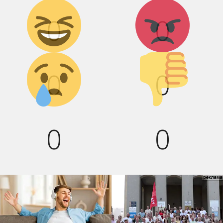
Дикий смех!
Агрессия!
0
0
Грусть :(
Палец вниз!
0
0
0
0