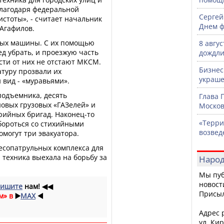
лагодаря федеральной
Сергей
стоты», - считает начальник
Днем ф
Агафилов.
ных машины. С их помощью
8 авгу
ед убрать, и проезжую часть
дождли
сти от них не отстают МКСМ.
Бизнес
туру прозвали их
украше
 вид - «муравьями».
подъемника, десять
Глава 
новых грузовых «ГАЗелей» и
Москов
рийных бригад. Наконец-то
«Терри
бороться со стихийными
возвед
омогут три эвакуатора.
есопатрульных комплекса для
 техника выехала на борьбу за
Народ
Мы пуб
новост
ишите
нам!
◀◀
Присы
м» в
▶️
MAX
◀️
Адрес р
ул. Кир