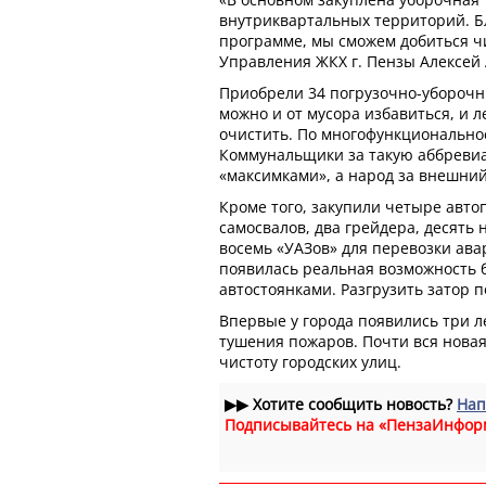
внутриквартальных территорий. Б
программе, мы сможем добиться чи
Управления ЖКХ г. Пензы Алексей 
Приобрели 34 погрузочно-убороч
можно и от мусора избавиться, и л
очистить. По многофункционально
Коммунальщики за такую аббревиа
«максимками», а народ за внешний
Кроме того, закупили четыре авто
самосвалов, два грейдера, десять 
восемь «УАЗов» для перевозки ава
появилась реальная возможность 
автостоянками. Разгрузить затор п
Впервые у города появились три л
тушения пожаров. Почти вся новая
чистоту городских улиц.
▶▶
Хотите сообщить новость?
Нап
Подписывайтесь на «ПензаИнфор