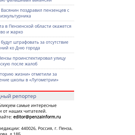
 Васянин поздравил пензенцев с
изкультурника
ста в Пензенской области окажется
во и жарко
 будут штрафовать за отсутствие
ний ко Дню города
Пензы проинспектировал улицу
скую после жалоб
торию жизни» отметили за
ение школы в «Лугометрии»
ный репортер
ликуем самые интересные
и от наших читателей.
лайте:
editor
@penzainform.ru
едакции: 440026, Россия, г. Пенза,
ова, д.18Б.