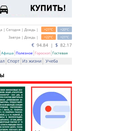
o
o
а | Сегодня | Дождь |
+21
C
+20
C
o
o
Завтра | Дождь |
+22
C
+21
C
€
$
94.84 |
82.17
Афиша
Полезное
Гороскоп
Гостевая
ал
Спорт
Из жизни
Учеба
ры