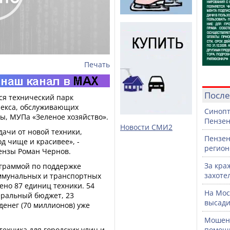
Печать
После
ся технический парк
лекса, обслуживающих
Синопт
, МУПа «Зеленое хозяйство».
Пензен
Новости СМИ2
дачи от новой техники,
Пензен
д чище и красивее», -
регион
ензы Роман Чернов.
За кра
ограммой по поддержке
захоте
ммунальных и транспортных
лено 87 единиц техники. 54
На Мос
еральный бюджет, 23
высади
денег (70 миллионов) уже
Мошенн
техника для городских улиц и
помощ