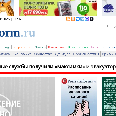
вг 2026
|
20:07
Погод
 народа
Вопрос-ответ
Ликбез
Фотолента
ТВ-программа
Пресса
История
итика
Экономика
Общество
Культура
Происшествия
Кримин
ые службы получили «максимки» и эвакуато