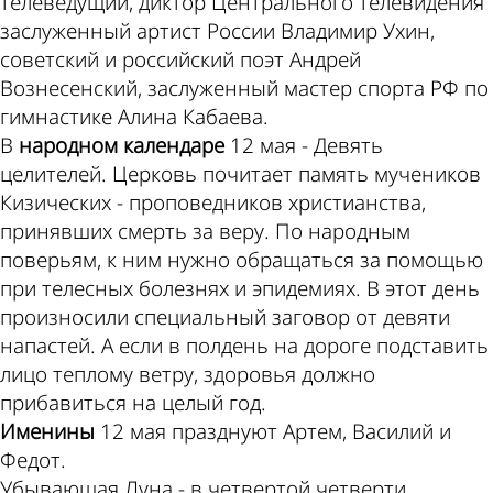
телеведущий, диктор Центрального телевидения
заслуженный артист России Владимир Ухин,
советский и российский поэт Андрей
Вознесенский, заслуженный мастер спорта РФ по
гимнастике Алина Кабаева.
В
народном календаре
12 мая - Девять
целителей. Церковь почитает память мучеников
Кизических - проповедников христианства,
принявших смерть за веру. По народным
поверьям, к ним нужно обращаться за помощью
при телесных болезнях и эпидемиях. В этот день
произносили специальный заговор от девяти
напастей. А если в полдень на дороге подставить
лицо теплому ветру, здоровья должно
прибавиться на целый год.
Именины
12 мая празднуют Артем, Василий и
Федот.
Убывающая Луна - в четвертой четверти.