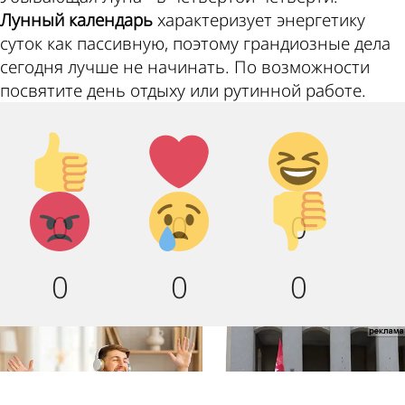
Лунный календарь
характеризует энергетику
суток как пассивную, поэтому грандиозные дела
сегодня лучше не начинать. По возможности
посвятите день отдыху или рутинной работе.
Палец
Лайк!
Дикий
вверх!
смех!
Агрессия!
Грусть
Палец
0
0
0
:(
вниз!
0
0
0