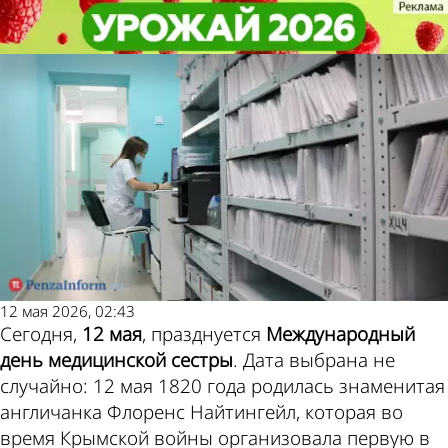
Не забудь!
Не забудь!
12 мая - Международный день
12 мая - Международный день
Погода и курсы
медицинской сестры
медицинской сестры
валют в Пензе
12 мая 2026, 02:43
Сегодня,
12 мая
, празднуется
Международный
день медицинской сестры
. Дата выбрана не
случайно: 12 мая 1820 года родилась знаменитая
англичанка Флоренс Найтингейл, которая во
время Крымской войны организовала первую в