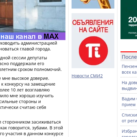
уководить администрацией
новаться главой города.
После
едной сессии депутаты
асно поддержали его
Пензен
тилетним сроком полномочий.
всех к
Новости СМИ2
 мне высокое доверие.
На дов
 к конкурсу на замещение
выдвин
олее 10 лет возглавляю
лило мне хорошо изучить
Вадим 
о сильные стороны и
прием 
актически считаю себя
Списки
от рег
ыл сторонником засиживаться
как говорится, зубами. В этой
Избран
о участия в данном конкурсе
городс