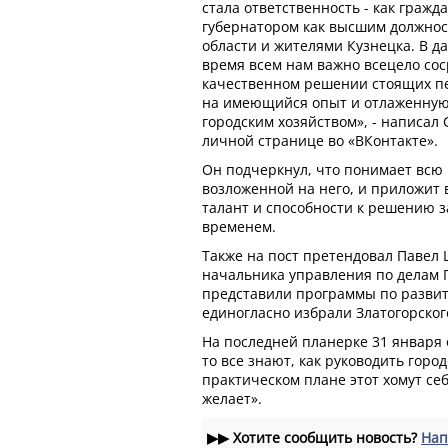
стала ответственность - как гражд
губернатором как высшим должно
области и жителями Кузнецка. В д
время всем нам важно всецело сос
качественном решении стоящих пе
на имеющийся опыт и отлаженную
городским хозяйством», - написал 
личной странице во «ВКонтакте».
Он подчеркнул, что понимает всю 
возложенной на него, и приложит в
талант и способности к решению 
временем.
Также на пост претендовал Павел 
начальника управления по делам 
представили программы по развит
единогласно избрали Златогорског
На последней планерке 31 января
то все знают, как руководить город
практическом плане этот хомут се
желает».
▶▶
Хотите сообщить новость?
Нап