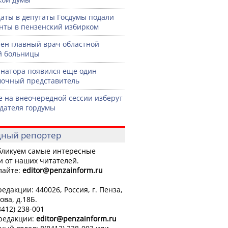
аты в депутаты Госдумы подали
нты в пензенский избирком
ен главный врач областной
й больницы
рнатора появился еще один
очный представитель
е на внеочередной сессии изберут
дателя гордумы
ный репортер
ликуем самые интересные
и от наших читателей.
лайте:
editor
@penzainform.ru
едакции: 440026, Россия, г. Пенза,
ова, д.18Б.
8412) 238-001
 редакции:
editor
@penzainform.ru