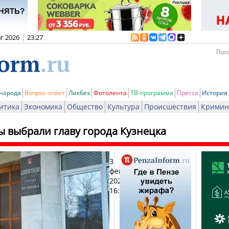
вг 2026
|
23:27
Пого
 народа
Вопрос-ответ
Ликбез
Фотолента
ТВ-программа
Пресса
История
итика
Экономика
Общество
Культура
Происшествия
Кримин
ы выбрали главу города Кузнецка
3
Печ
февраля
2023,
16:08