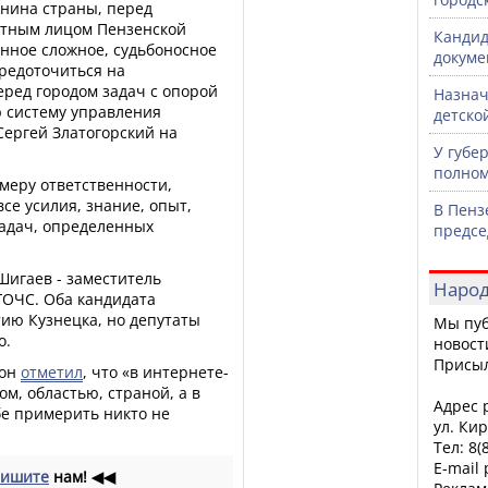
анина страны, перед
стным лицом Пензенской
Кандид
анное сложное, судьбоносное
докуме
редоточиться на
ред городом задач с опорой
Назнач
 систему управления
детско
Сергей Златогорский на
У губе
полном
меру ответственности,
се усилия, знание, опыт,
В Пенз
задач, определенных
предсе
Шигаев - заместитель
Народ
ГОЧС. Оба кандидата
ию Кузнецка, но депутаты
Мы пуб
о.
новост
Присы
 он
отметил
, что «в интернете-
ом, областью, страной, а в
Адрес р
бе примерить никто не
ул. Кир
Тел: 8(
E-mail
ишите
нам!
◀◀