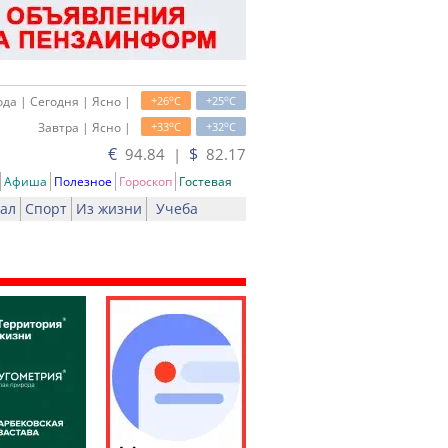
o
o
да | Сегодня | Ясно |
+26
C
+25
C
o
o
Завтра | Ясно |
+33
C
+32
C
€
$
94.84 |
82.17
Афиша
Полезное
Гороскоп
Гостевая
ал
Спорт
Из жизни
Учеба
ать