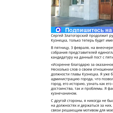
Сергей Златогорский продолжит р
Кузнецка, только теперь будет име
В пятницу, 3 февраля, на внеочер
собрания представителей единогл
кандидатуру на данный пост с пя
«Искренне благодарю за оказанное
Несколько слов о своем отношении
должности главы Кузнецка. Я уже б
администрацию города, что позво
город, его историю, узнать как ег
достоинства, так и проблемы. Я ф
кузнечанином.
С другой стороны, я никогда не б
на должностях и держаться за них, 
связи решающим мотивом для моег