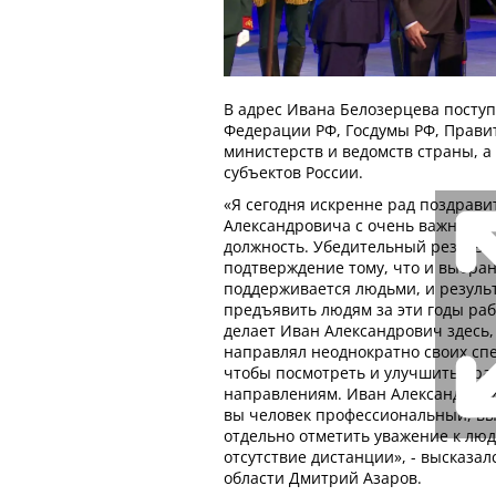
В адрес Ивана Белозерцева посту
Федерации РФ, Госдумы РФ, Прави
министерств и ведомств страны, а
субъектов России.
«Я сегодня искренне рад поздрави
Александровича с очень важным эт
должность. Убедительный результат
подтверждение тому, что и выбра
поддерживается людьми, и результ
предъявить людям за эти годы рабо
делает Иван Александрович здесь,
направлял неоднократно своих сп
чтобы посмотреть и улучшить пра
направлениям. Иван Александрович
вы человек профессиональный, вы
отдельно отметить уважение к люд
отсутствие дистанции», - высказа
области Дмитрий Азаров.