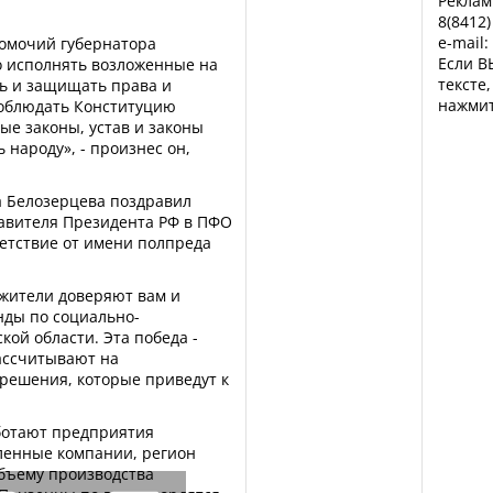
Реклам
8(8412)
e-mail:
омочий губернатора
Если В
о исполнять возложенные на
тексте
ть и защищать права и
нажмит
соблюдать Конституцию
ые законы, устав и законы
 народу», - произнес он,
.
а Белозерцева поздравил
авителя Президента РФ в ПФО
етствие от имени полпреда
 жители доверяют вам и
нды по социально-
ой области. Эта победа -
ассчитывают на
решения, которые приведут к
ботают предприятия
енные компании, регион
бъему производства