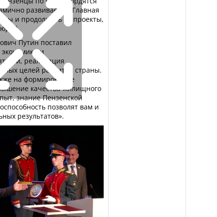
 Пензенцы по праву гордятся
амично развивается. Главная
силы и продолжить те проекты,
людей.
ович Путин поставил
 экономики и
тости, реализация
ьных целей развития страны.
акже на формирование
овышение качества жилищного
опыт, знание Пензенской
оспособность позволят вам и
ьных результатов».