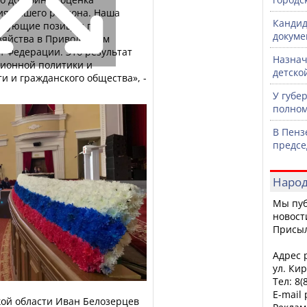
ия нашего региона. Наша
Кандид
дирующие позиции по
докуме
зяйства в Приволжском
й Федерации. Это результат
Назнач
ционной политики и
детско
и и гражданского общества», -
У губе
полном
В Пенз
предсе
Народ
Мы пуб
новост
Присы
Адрес р
ул. Кир
Тел: 8(
E-mail
кой области Иван Белозерцев