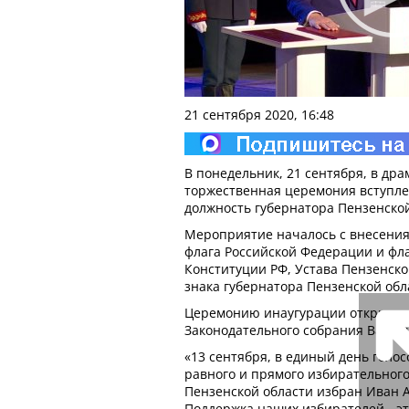
21 сентября 2020, 16:48
В понедельник, 21 сентября, в др
торжественная церемония вступле
должность губернатора Пензенской
Мероприятие началось с внесения
флага Российской Федерации и фла
Конституции РФ, Устава Пензенско
знака губернатора Пензенской обл
Церемонию инаугурации открыл п
Законодательного собрания Валер
«13 сентября, в единый день голос
равного и прямого избирательног
Пензенской области избран Иван 
Поддержка наших избирателей - эт