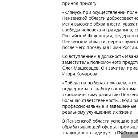
принял присягу.
«Клянусь при осуществлении полн
Пензенской области добросовестн
меня высокие обязанности, уважа
свободы человека и гражданина, 
Российской Федерации, федеральн
Пензенской области, верно служить
после чего прозвучал Гимн России
Со вступлением в должность Иван
заместитель полномочного предст
Олег Машковцев. Он зачитал прив
Игоря Комарова:
«Победа на выборах показала, что
поддерживают работу вашей кома
экономическому развитию Пензенск
большая ответственность. Люди р
профессиональные и взвешенные 
реальному улучшению их жизни.
В Пензенской области успешно ра
обрабатывающей сферы, промышл
традиционно лидирует в ПФО по о