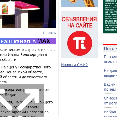
Печать
После
аматическом театре состоялась
ния Ивана Белозерцева в
Пензен
 области.
всех к
Новости СМИ2
 на сцену Государственного
На дов
га Пензенской области,
выдвин
й области и должностного
асти.
Вадим 
прием 
редседатель регионального
ий Лидин.
Списки
ования, на основе всеобщего,
от рег
о права губернатором
Александрович Белозерцев.
Избран
о достойная оценка
городс