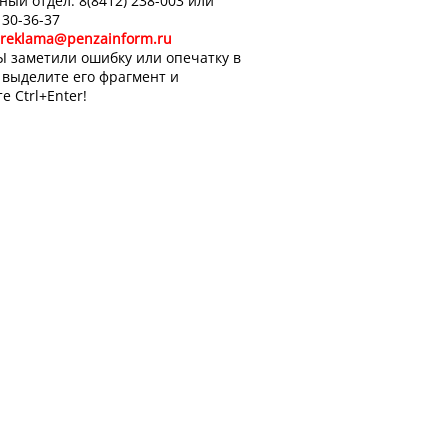
ный отдел: 8(8412) 238-003 или
 30-36-37
reklama@penzainform.ru
Ы заметили ошибку или опечатку в
, выделите его фрагмент и
е Ctrl+Enter!