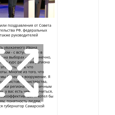
пили поздравления от Совета
тельства РФ, федеральных
 также руководителей
ть уважаемого Ивана
апом - с вступлением в
 на выборах - это, конечно,
нный курс развития региона
аты есть, есть что
ты. Многое из того, что
 мы берем на вооружение. Я
ециалистов, министерства,
ктики региона по различным
, у вас есть чему поучиться,
сокоэффективный. Я хотел бы
ям, понятность людям,
лся губернатор Самарской