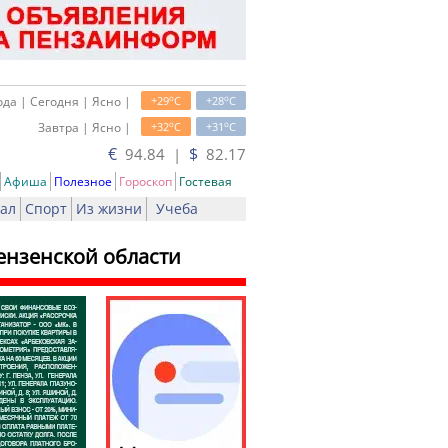
o
o
да | Сегодня | Ясно |
+29
C
+28
C
o
o
Завтра | Ясно |
+32
C
+31
C
€
$
94.84 |
82.17
Афиша
Полезное
Гороскоп
Гостевая
ал
Спорт
Из жизни
Учеба
ензенской области