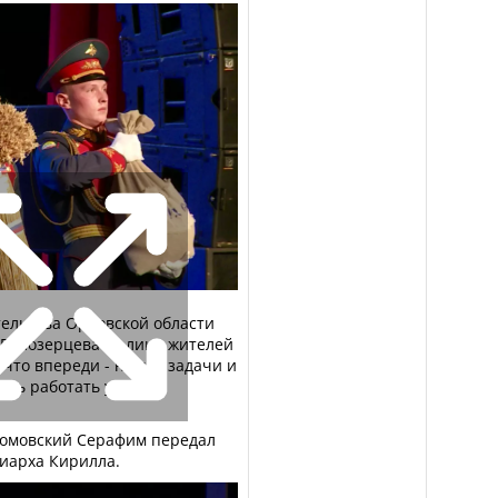
тельства Орловской области
Белозерцева от лица жителей
 что впереди - новые задачи и
ть работать уже с
омовский Серафим передал
риарха Кирилла.