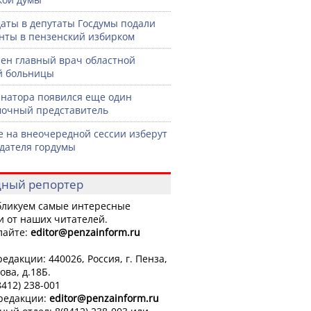
аты в депутаты Госдумы подали
нты в пензенский избирком
ен главный врач областной
й больницы
рнатора появился еще один
очный представитель
е на внеочередной сессии изберут
дателя гордумы
ный репортер
ликуем самые интересные
и от наших читателей.
лайте:
editor
@penzainform.ru
едакции: 440026, Россия, г. Пенза,
ова, д.18Б.
8412) 238-001
 редакции:
editor
@penzainform.ru