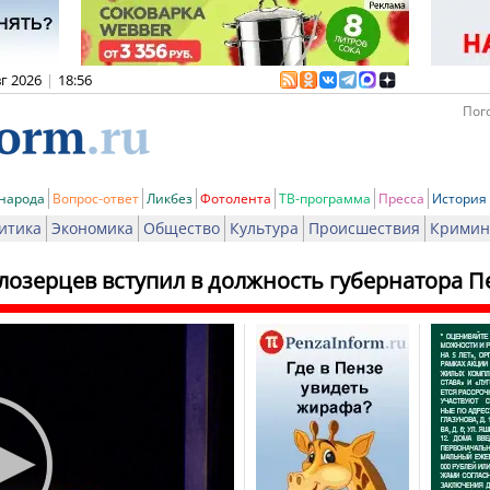
вг 2026
|
18:56
Пого
 народа
Вопрос-ответ
Ликбез
Фотолента
ТВ-программа
Пресса
История
итика
Экономика
Общество
Культура
Происшествия
Кримин
лозерцев вступил в должность губернатора П