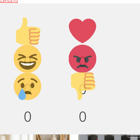
lenta.ru
Палец
Лайк!
вверх!
Дикий
Агрессия!
0
0
смех!
Грусть :(
Палец
0
0
вниз!
0
0