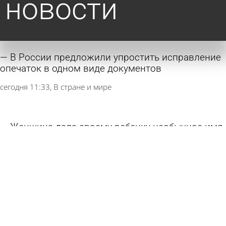
новости
В России предложили упростить исправление
опечаток в одном виде документов
сегодня 11:33
В стране и мире
Женщина дала своему ребенку необычное имя
и попала из-за этого в тюрьму
сегодня 11:31
В стране и мире
Некоторых людей предупредили о плохой
переносимости бананов
сегодня 09:03
В стране и мире