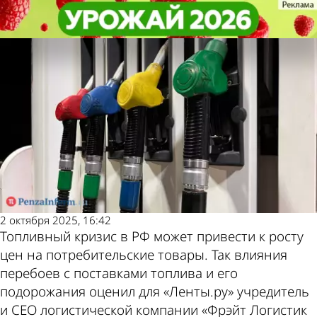
В стране и
В стране и
Влияние топливного кризиса в
Влияние топливного кризиса в
мире
мире
России на рост цен оценили
России на рост цен оценили
Последние
Погода и курсы
новости
валют в Пензе
2 октября 2025, 16:42
Топливный кризис в РФ может привести к росту
цен на потребительские товары. Так влияния
перебоев с поставками топлива и его
подорожания оценил для «Ленты.ру» учредитель
и CEO логистической компании «Фрэйт Логистик