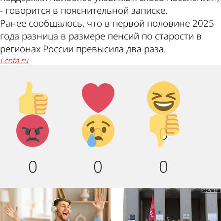
- говорится в пояснительной записке.
Ранее сообщалось, что в первой половине 2025
года разница в размере пенсий по старости в
регионах России превысила два раза.
lenta.ru
Палец
Лайк!
Дикий
вверх!
смех!
Агрессия!
Грусть
Палец
0
0
0
:(
вниз!
0
0
0