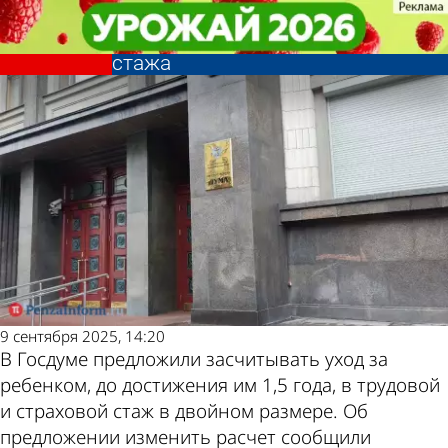
В стране и
В стране и
В Госдуме предложили изменить
В Госдуме предложили изменить
Последние новости
Погода и курсы
мире
мире
расчет трудового и страхового
расчет трудового и страхового
стажа
стажа
валют в Пензе
9 сентября 2025, 14:20
В Госдуме предложили засчитывать уход за
ребенком, до достижения им 1,5 года, в трудовой
и страховой стаж в двойном размере. Об
предложении изменить расчет сообщили