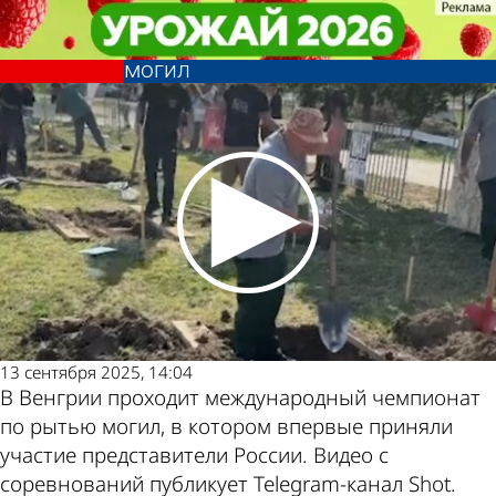
В стране и
В стране и
Россияне впервые приняли
Россияне впервые приняли
Последние новости
Погода и курсы
мире
мире
участие в чемпионате по рытью
участие в чемпионате по рытью
могил
могил
валют в Пензе
13 сентября 2025, 14:04
В Венгрии проходит международный чемпионат
по рытью могил, в котором впервые приняли
участие представители России. Видео с
соревнований публикует Telegram-канал Shot.