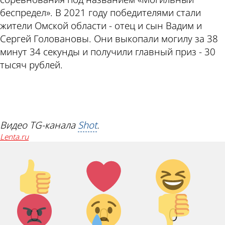
беспредел». В 2021 году победителями стали
жители Омской области - отец и сын Вадим и
Сергей Головановы. Они выкопали могилу за 38
минут 34 секунды и получили главный приз - 30
тысяч рублей.
ad
Видео TG-канала
Shot
.
lenta.ru
Палец
Лайк!
Дикий
вверх!
смех!
Агрессия!
Грусть :
Палец
0
0
0
(
вниз!