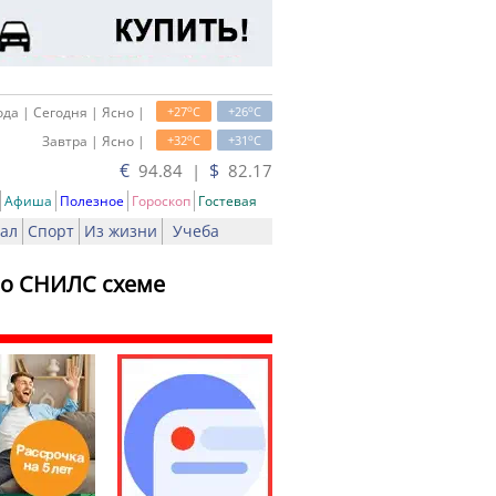
o
o
да | Сегодня | Ясно |
+27
C
+26
C
o
o
Завтра | Ясно |
+32
C
+31
C
€
$
94.84 |
82.17
Афиша
Полезное
Гороскоп
Гостевая
ал
Спорт
Из жизни
Учеба
со СНИЛС схеме
чать