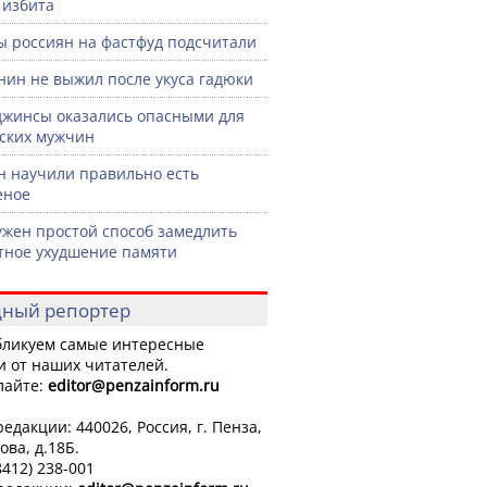
 избита
ы россиян на фастфуд подсчитали
нин не выжил после укуса гадюки
джинсы оказались опасными для
ских мужчин
н научили правильно есть
еное
жен простой способ замедлить
тное ухудшение памяти
ный репортер
ликуем самые интересные
и от наших читателей.
лайте:
editor
@penzainform.ru
едакции: 440026, Россия, г. Пенза,
ова, д.18Б.
8412) 238-001