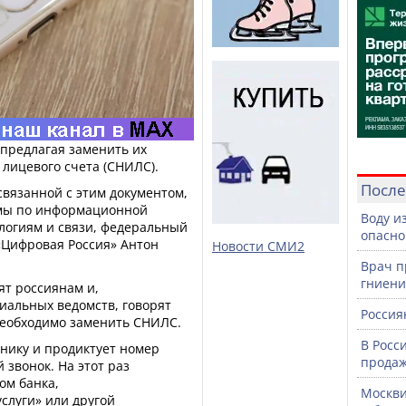
предлагая заменить их
лицевого счета (СНИЛС).
После
вязанной с этим документом,
умы по информационной
Воду и
логиям и связи, федеральный
опасно
«Цифровая Россия» Антон
Новости СМИ2
Врач п
гниени
ят россиянам и,
иальных ведомств, говорят
Россия
необходимо заменить СНИЛС.
В Росс
нику и продиктует номер
продаж
 звонок. На этот раз
ом банка,
Москви
слуги» или другой