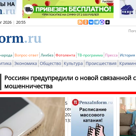
вг 2026
|
20:55
Пого
 народа
Вопрос-ответ
Ликбез
Фотолента
ТВ-программа
Пресса
История
итика
Экономика
Общество
Культура
Происшествия
Кримин
Россиян предупредили о новой связанной 
мошенничества
5
Пе
сентября
2025,
13:46