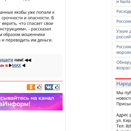
и была
Расход
данные якобы уже попали к
срочности и опасности. В
Россия
 верить, что спасает свои
нструкциям», - рассказал
Узкие 
ким образом мошенники
россий
 и переводить им деньги.
Россия
морож
ишите
нам!
◀◀
Обнару
м» в
▶️
MAX
◀️
возрас
Народ
Мы пуб
новост
Присы
Адрес р
ул. Кир
Тел: 8(