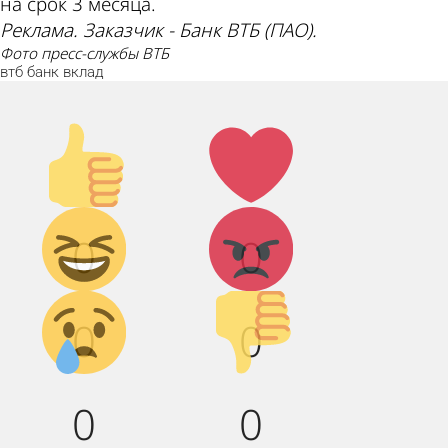
на срок 3 месяца.
Реклама. Заказчик - Банк ВТБ (ПАО).
фото пресс-службы ВТБ
втб
банк
вклад
Палец
Лайк!
вверх!
Дикий
Агрессия!
0
0
смех!
Грусть :(
Палец
0
0
вниз!
0
0