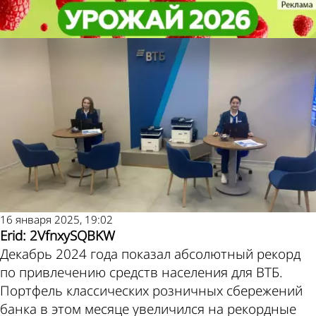
Экономика
Экономика
ВТБ: спрос на депозиты в
ВТБ: спрос на депозиты в
декабре оказался рекордным
декабре оказался рекордным
Другие новости
Погода и курсы
по теме
валют в Пензе
16 января 2025, 19:02
Erid: 2VfnxySQBKW
Декабрь 2024 года показал абсолютный рекорд
по привлечению средств населения для ВТБ.
Портфель классических розничных сбережений
банка в этом месяце увеличился на рекордные