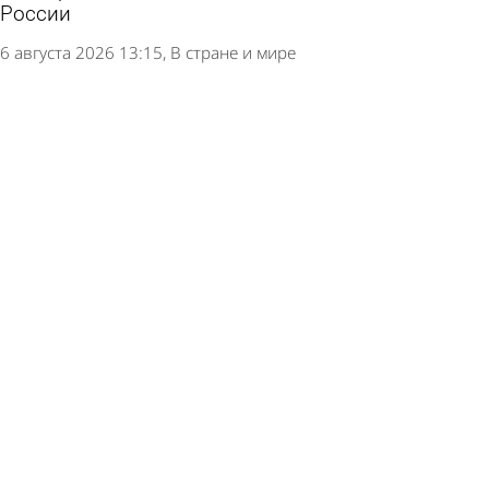
России
6 августа 2026 13:15
В стране и мире
Россиянам дали рекомендации для
безопасного входа в кабинет банка через
браузер
5 августа 2026 11:17
В стране и мире
Банки увеличили возврат похищенного
мошенниками у россиян
4 августа 2026 14:47
В стране и мире
Розничные инвесторы перешли к
стратегическому накоплению акций