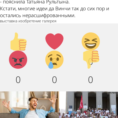
- пояснила Татьяна Рультына.
Кстати, многие идеи да Винчи так до сих пор и
остались нерасшифрованными.
выставка
изобретение
галерея
Палец
Лайк!
Дикий
вверх!
смех!
Агрессия!
Грусть :
Палец
0
0
0
(
вниз!
0
0
0