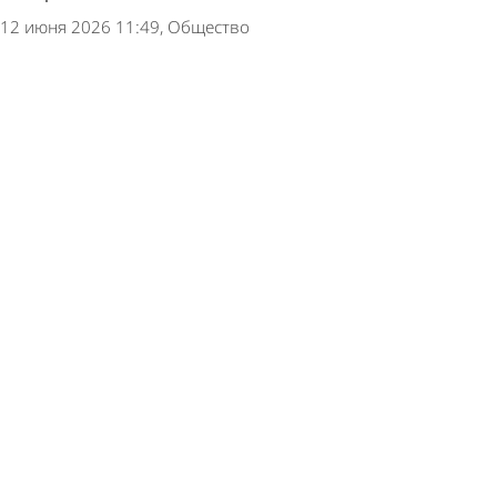
12 июня 2026 11:49
Общество
История Пензы: В здании картинной галереи
работал банк
20 апреля 2026 07:42
История
В областном правительстве будут проводить
экскурсии
30 декабря 2025 18:42
Культура
В Пензе открылась выставка художественных
работ архитекторов
16 октября 2025 11:05
Культура