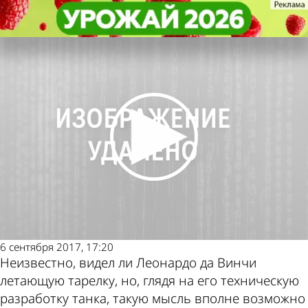
Культура
Культура
В Пензе открылась выставка
В Пензе открылась выставка
Другие новости по
Погода и курсы
изобретений Леонардо да Винчи
изобретений Леонардо да Винчи
теме
валют в Пензе
6 сентября 2017, 17:20
Неизвестно, видел ли Леонардо да Винчи
летающую тарелку, но, глядя на его техническую
разработку танка, такую мысль вполне возможно