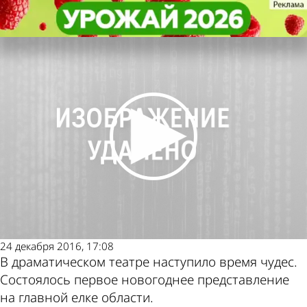
Культура
Культура
В драмтеатре начались
В драмтеатре начались
Другие новости по
Погода и курсы
новогодние представления
новогодние представления
теме
валют в Пензе
24 декабря 2016, 17:08
В драматическом театре наступило время чудес.
Состоялось первое новогоднее представление
на главной елке области.