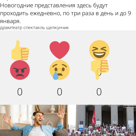
Новогодние представления здесь будут
проходить ежедневно, по три раза в день и до 9
января.
драмтеатр
спектакль
щелкунчик
Палец
Лайк!
Дикий
вверх!
смех!
Агрессия!
Грусть
Палец
0
0
0
:(
вниз!
0
0
0