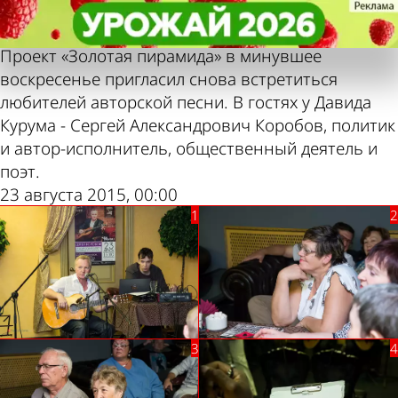
Фотолента,
Фотолента,
Концерт Сергея
Концерт Сергея
«Культура»
«Культура»
Коробова
Коробова
Проект «Золотая пирамида» в минувшее
воскресенье пригласил снова встретиться
любителей авторской песни. В гостях у Давида
Курума - Сергей Александрович Коробов, политик
и автор-исполнитель, общественный деятель и
поэт.
23 августа 2015, 00:00