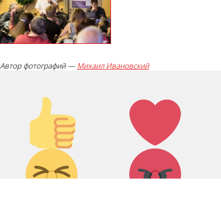
Автор фотографий —
Михаил Ивановский
Палец
Лайк!
вверх!
Дикий
Агрессия!
смех!
0
0
Грусть :(
Палец
вниз!