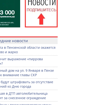
едние новости
ста в Пензенской области окажется
во и жарко
ачит выражение «пиррова
»?
ный дом на ул. 9 Января в Пензе
к внимание главы СКР
 будут штрафовать за отсутствие
ний ко Дню города
ая в ДТП автолюбительница
ит за снесенное ограждение
Пензы проинспектировал улицу