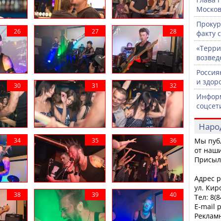
Москов
Прокур
факту 
«Терри
возвед
Россия
и здор
Информ
соцсет
Наро
Мы пуб
от наши
Присыл
Адрес р
ул. Кир
Тел: 8(
E-mail 
Рекламн