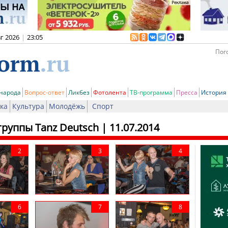
вг 2026
|
23:05
Пого
 народа
Вопрос-ответ
Ликбез
Фотолента
ТВ-программа
Пресса
История
ка
Культура
Молодёжь
Спорт
группы Tanz Deutsch
| 11.07.2014