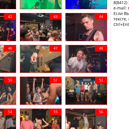
8(8412)
e-mail:
Если ВЫ
тексте,
Ctrl+Ent