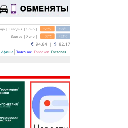
o
o
да | Сегодня | Ясно |
+26
C
+25
C
o
o
Завтра | Ясно |
+33
C
+32
C
€
$
94.84 |
82.17
Афиша
Полезное
Гороскоп
Гостевая