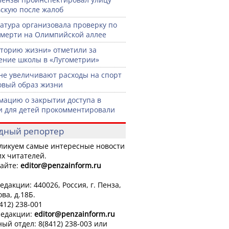
скую после жалоб
атура организовала проверку по
смерти на Олимпийской аллее
торию жизни» отметили за
ение школы в «Лугометрии»
не увеличивают расходы на спорт
овый образ жизни
ацию о закрытии доступа в
и для детей прокомментировали
дный репортер
ликуем самые интересные новости
х читателей.
айте:
editor
@penzainform.ru
едакции: 440026, Россия, г. Пенза,
ова, д.18Б.
8412) 238-001
редакции:
editor
@penzainform.ru
ый отдел: 8(8412) 238-003 или