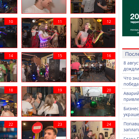
Посл
8 авгу
дождли
Что зн
победа
Аварий
привле
Бизнес
украше
Попавш
заплат
Глава 