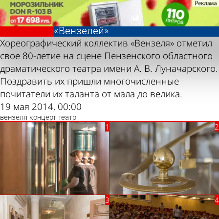
Фотолента,
Фотолента,
Юбилейный
Юбилейный
«Культура»
«Культура»
концерт
концерт
«Вензелей»
«Вензелей»
Хореографический коллектив «Вензеля» отметил
свое 80-летие на сцене Пензенского областного
драматического театра имени А. В. Луначарского.
Поздравить их пришли многочисленные
почитатели их таланта от мала до велика.
19 мая 2014, 00:00
вензеля
концерт
театр