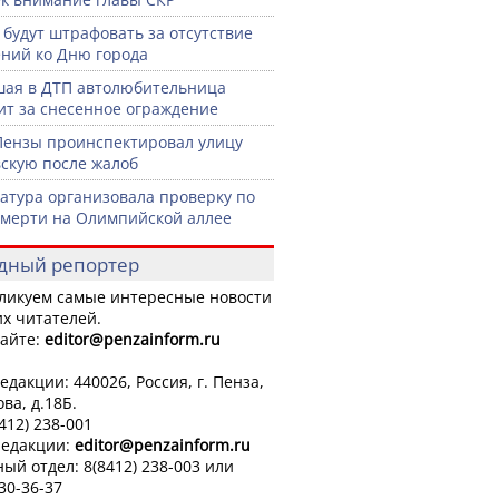
 будут штрафовать за отсутствие
ний ко Дню города
ая в ДТП автолюбительница
ит за снесенное ограждение
Пензы проинспектировал улицу
скую после жалоб
атура организовала проверку по
смерти на Олимпийской аллее
дный репортер
ликуем самые интересные новости
х читателей.
айте:
editor
@penzainform.ru
едакции: 440026, Россия, г. Пенза,
ова, д.18Б.
8412) 238-001
редакции:
editor
@penzainform.ru
ый отдел: 8(8412) 238-003 или
 30-36-37