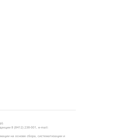
р).
кции 8 (8412) 238-001, e-mail:
ации на основе сбора, систематизации и