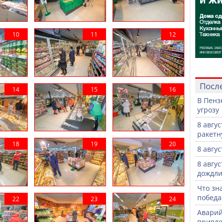
Посл
В Пенз
угрозу
8 авгу
ракетн
8 авгу
8 авгу
дождли
Что зн
победа
Аварий
привле