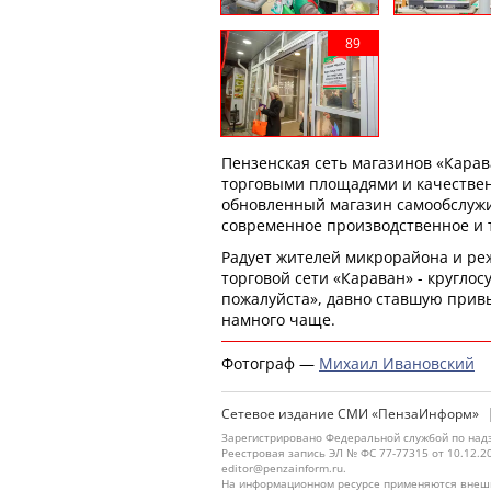
Пензенская сеть магазинов «Кара
торговыми площадями и качестве
обновленный магазин самообслужив
современное производственное и 
Радует жителей микрорайона и ре
торговой сети «Караван» - круглос
пожалуйста», давно ставшую прив
намного чаще.
Фотограф —
Михаил Ивановский
Сетевое издание СМИ «ПензаИнформ»
Зарегистрировано Федеральной службой по надз
Реестровая запись ЭЛ № ФС 77-77315 от 10.12.2
editor@penzainform.ru.
На информационном ресурсе применяются внешн