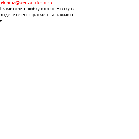
reklama@penzainform.ru
 заметили ошибку или опечатку в
 выделите его фрагмент и нажмите
er!