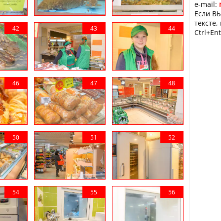
e-mail:
Если ВЫ
тексте,
Ctrl+Ent