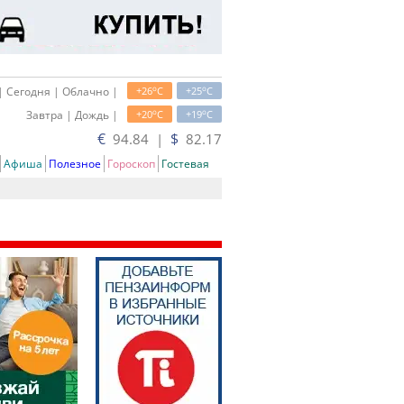
o
o
| Сегодня | Облачно |
+26
C
+25
C
o
o
Завтра | Дождь |
+20
C
+19
C
€
$
94.84 |
82.17
Афиша
Полезное
Гороскоп
Гостевая