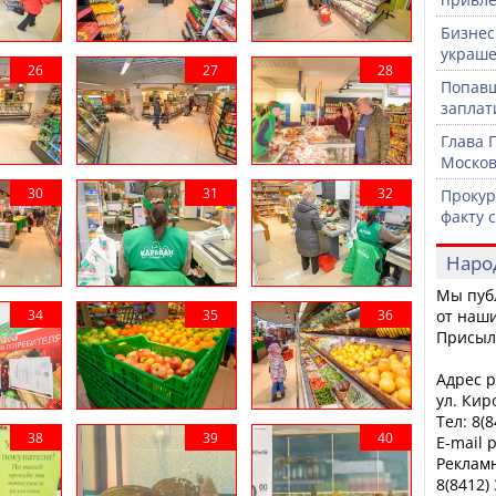
Бизнес
украше
Попавш
заплат
Глава 
Москов
Прокур
факту 
Наро
Мы пуб
от наши
Присыл
Адрес р
ул. Кир
Тел: 8(
E-mail 
Рекламн
8(8412)