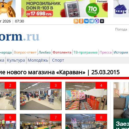
вг 2026
|
07:30
Погода 
 народа
Вопрос-ответ
Ликбез
Фотолента
ТВ-программа
Пресса
История
ка
Культура
Молодёжь
Спорт
е нового магазина «Караван»
| 25.03.2015