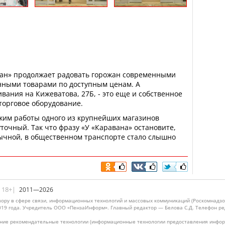
ван» продолжает радовать горожан современными
нными товарами по доступным ценам. А
ания на Кижеватова, 27Б, - это еще и собственное
торговое оборудование.
жим работы одного из крупнейших магазинов
уточный. Так что фразу «У «Каравана» остановите,
ычной, в общественном транспорте стало слышно
|18+|
2011—2026
ору в сфере связи, информационных технологий и массовых коммуникаций (Роскомнадзо
019 года. Учредитель ООО «ПензаИнформ». Главный редактор — Белова С.Д. Телефон реда
ие рекомендательные технологии (информационные технологии предоставления информ