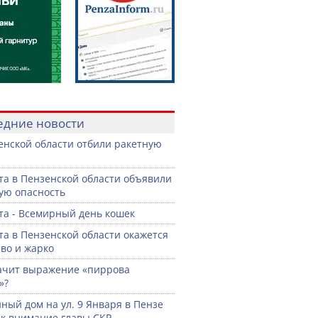
едние новости
енской области отбили ракетную
ста в Пензенской области объявили
ую опасность
ста - Всемирный день кошек
ста в Пензенской области окажется
во и жарко
ачит выражение «пиррова
»?
ный дом на ул. 9 Января в Пензе
к внимание главы СКР