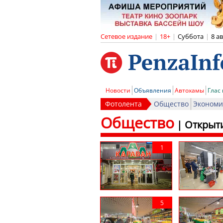
Сетевое издание
|
18+
|
Суббота
|
8 а
Новости
Объявления
Автохамы
Глас
Фотолента
Общество
Экономи
Общество
|
Открыти