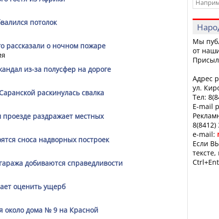
бвалился потолок
Наро
Мы пуб
го рассказали о ночном пожаре
от наши
ия
Присыл
кандал из-за полусфер на дороге
Адрес р
ул. Кир
Саранской раскинулась свалка
Тел: 8(
E-mail 
Рекламн
 проезде раздражает местных
8(8412)
e-mail:
ятся сноса надворных построек
Если ВЫ
тексте,
Ctrl+Ent
 гаража добиваются справедливости
ает оценить ущерб
я около дома № 9 на Красной