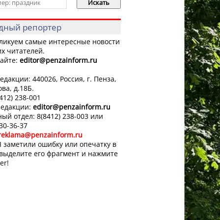
дный репортер
ликуем самые интересные новости
х читателей.
айте:
editor
@penzainform.ru
едакции: 440026, Россия, г. Пенза,
ова, д.18Б.
8412) 238-001
редакции:
editor
@penzainform.ru
ый отдел: 8(8412) 238-003 или
 30-36-37
reklama@penzainform.ru
 заметили ошибку или опечатку в
 выделите его фрагмент и нажмите
er!