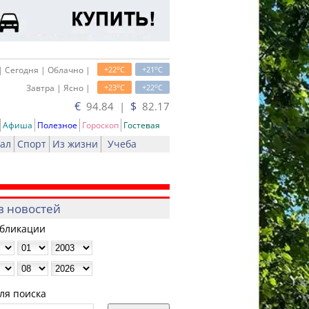
o
o
| Сегодня | Облачно |
+22
C
+21
C
o
o
Завтра | Ясно |
+23
C
+22
C
€
$
94.84 |
82.17
Афиша
Полезное
Гороскоп
Гостевая
ал
Спорт
Из жизни
Учеба
в новостей
убликации
ля поиска