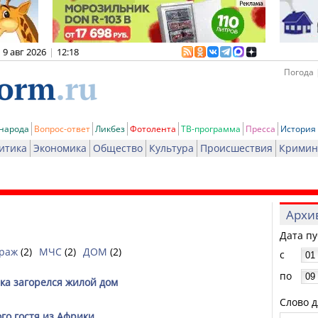
9 авг 2026
|
12:18
Погода 
 народа
Вопрос-ответ
Ликбез
Фотолента
ТВ-программа
Пресса
История
итика
Экономика
Общество
Культура
Происшествия
Кримин
Архи
Дата п
араж
(2)
МЧС
(2)
ДОМ
(2)
с
по
ка загорелся жилой дом
Слово д
го гостя из Африки