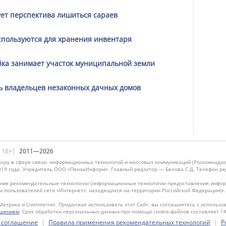
ует перспектива лишиться сараев
спользуются для хранения инвентаря
йка занимает участок муниципальной земли
ь владельцев незаконных дачных домов
|18+|
2011—2026
ору в сфере связи, информационных технологий и массовых коммуникаций (Роскомнадзо
019 года. Учредитель ООО «ПензаИнформ». Главный редактор — Белова С.Д. Телефон реда
ие рекомендательные технологии (информационные технологии предоставления информ
м пользователей сети «Интернет», находящихся на территории Российской Федерации)»
Метрика и LiveInternet. Продолжая использовать этот Сайт, вы соглашаетесь с использо
ашением
. Срок обработки персональных данных при помощи cookie-файлов составляет 14
|
|
 соглашение
Правила применения рекомендательных технологий
Р