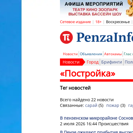
Сетевое издание
|
18+
|
Воскресенье
|
Новости
Объявления
Автохамы
Глас
Новости
Город
Брифинги
Пол
«Постройка»
Тег новостей
Всего найдено 22 новости
Связанные:
сарай
(5)
пожар
(3)
г
В пензенском микрорайоне Соснов
2 июля 2026 16:44
Происшествия
В Пензе ожидают прибытия высоко