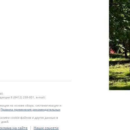
р).
кции 8 (8412) 238-001, e-mail:
ации на основе сбора, систематизации и
.
Правила применения рекомендательных
ванием cookie-файлов и других данных в
 дней.
|
еклама на сайте
Наши соцсети