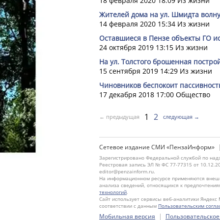
18 февраля 2020 18:09
Из жизни
Жителей дома на ул. Шмидта волн
14 февраля 2020 15:34
Из жизни
Оставшиеся в Пензе объекты ГО и
24 октября 2019 13:15
Из жизни
На ул. Толстого брошенная постро
15 сентября 2019 14:29
Из жизни
Чиновников беспокоит пассивност
17 декабря 2018 17:00
Общество
1
2
← предыдущая
следующая →
Сетевое издание СМИ «ПензаИнформ»
Зарегистрировано Федеральной службой по надз
Реестровая запись ЭЛ № ФС 77-77315 от 10.12.2
editor@penzainform.ru.
На информационном ресурсе применяются внешн
анализа сведений, относящихся к предпочтения
технологий
.
Сайт использует сервисы веб-аналитики Яндекс 
соответствии с данным
Пользовательским согл
|
Мобильная версия
Пользовательское