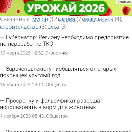
Тег новостей
Тег новостей
«Переработка»
«Переработка»
Всего найдено 30 новостей
Связанные:
мусор
(12)
акция
(7)
макулатура
(4)
строительство
(3)
елка
(3)
Губернатор: Региону необходимо предприятие
по переработке ТКО
19 марта 2025 12:52
Экономика
Зареченцы смогут избавляться от старых
покрышек круглый год
16 марта 2024 13:11
Общество
Просрочку и фальсификат разрешат
использовать в корм для животных
1 ноября 2023 08:43
Общество