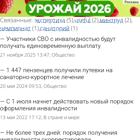
Тег новостей
Тег новостей
«Инвалидность»
«Инвалидность»
Всего найдено 13 новостей
Связанные:
экспертиза
(5)
useful
(2)
минтруд
(2)
чемпионат
(1)
санаторий
(1)
Участники СВО с инвалидностью будут
получать единовременную выплату
21 ноября 2025 13:47
Общество
1 447 пензенцев получили путевки на
санаторно-курортное лечение
20 мая 2024 09:53
Общество
С 1 июля начнет действовать новый порядок
оформления инвалидности
13 мая 2022 17:12
В стране и мире
Не более трех дней: порядок получения
инвалидности скорректировали