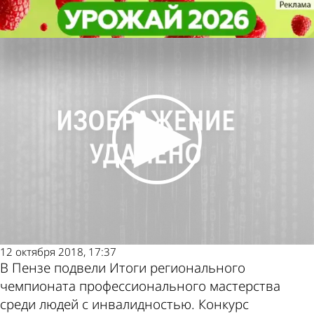
Общество
Общество
В Пензе подвели итоги конкурса
В Пензе подвели итоги конкурса
«Абилимпикс»
«Абилимпикс»
Другие
Погода и
новости по
курсы
теме
валют в
Пензе
12 октября 2018, 17:37
В Пензе подвели Итоги регионального
чемпионата профессионального мастерства
среди людей с инвалидностью. Конкурс