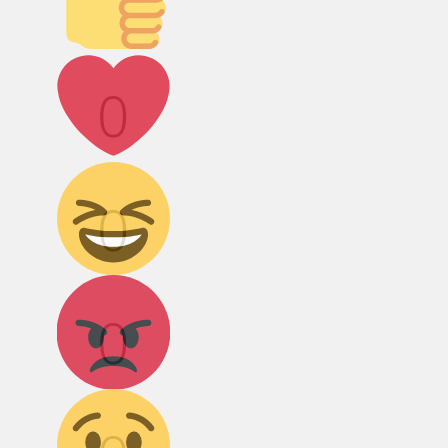
Лайк!
0
Дикий смех!
0
Агрессия!
0
Грусть :(